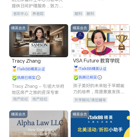
experience in
提供日间护理服务，致力于
通过持续的护理创新来有效
老年中心
养老院
眼科
眼科
提升老年人的生活质量。
精英会员
精英会员
VSA Future 教育学院
Tracy Zhang
iTalkBB精英认证
iTalkBB精英认证
执照已核实
执照已核实
孩子美好的未来始于早期能
Tracy Zhang - 引领大华府
力的培养，用愿景激发孩子
地区房产之旅的资深专家
的学习潜力和动力。理念：
地产经纪
地产经纪
升学顾问/课后辅导
拥有成长型心态是成功的基
地产投资
商业地产
石。
商铺租售
开发商建商
精英会员
精英会员