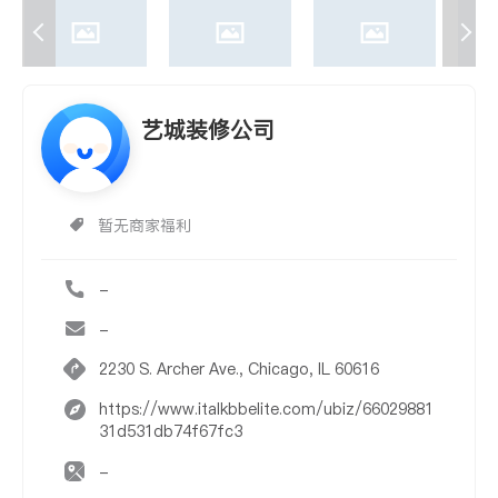
艺城装修公司
暂无商家福利
-
-
2230 S. Archer Ave., Chicago, IL 60616
https://www.italkbbelite.com/ubiz/66029881
31d531db74f67fc3
-