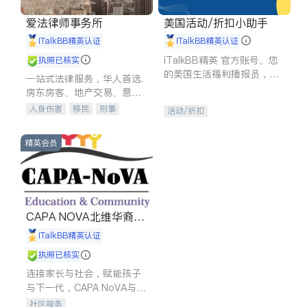
爱法律师事务所
美国活动/折扣小助手
iTalkBB精英认证
iTalkBB精英认证
iTalkBB精英 官方账号。您
执照已核实
的美国生活福利播报员，精
一站式法律服务，华人首选.
选独家折扣、本地活动与专
房东房客、地产交易、意外
业讲座，第一时间享受您的
伤害、车祸重伤、商业诉
人身伤害
移民
刑事
活动/折扣
专属福利。
讼、商标注册、移民信托、
车祸理赔
民事
房地产
建筑合同、刑事案件全包办
信托/遗嘱
商业
商标注册
精英会员
索赔
律师-其它
保释
CAPA NOVA北维华裔家
长会
iTalkBB精英认证
执照已核实
连接家长与社会，赋能孩子
与下一代，CAPA NoVA与您
携手建设包容、公平、充满
社区服务