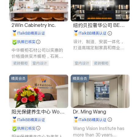
2Win Cabinetry Inc.
纽约贝拉奢华公司 BELL
A LUXE
iTalkBB精英认证
iTalkBB精英认证
设计、制造、安装一体化，
执照已核实
打造高端定制家具和商业空
中华橱柜石材公司以实惠的
间
价格提供实木橱柜，石英石
台面，多种优质不锈钢水
瓷砖橱柜
室内设计
室内设计
瓷砖橱柜
槽、水龙头与抽油烟机。品
建筑设计
卫浴洁具
卫浴洁具
地板建材
质厨房，家的选择。
室内装修
售前软装staging
室内装修
精英会员
精英会员
阳光保健养生中心 World
Dr. Ming Wang
shine
iTalkBB精英认证
iTalkBB精英认证
Wang Vision Institute has
执照已核实
more than 30 years
阳光保健养生中心为老年人