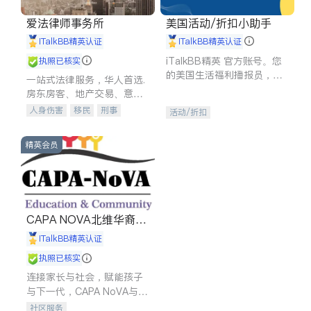
爱法律师事务所
美国活动/折扣小助手
iTalkBB精英认证
iTalkBB精英认证
iTalkBB精英 官方账号。您
执照已核实
的美国生活福利播报员，精
一站式法律服务，华人首选.
选独家折扣、本地活动与专
房东房客、地产交易、意外
业讲座，第一时间享受您的
伤害、车祸重伤、商业诉
人身伤害
移民
刑事
活动/折扣
专属福利。
讼、商标注册、移民信托、
车祸理赔
民事
房地产
建筑合同、刑事案件全包办
信托/遗嘱
商业
商标注册
精英会员
索赔
律师-其它
保释
CAPA NOVA北维华裔家
长会
iTalkBB精英认证
执照已核实
连接家长与社会，赋能孩子
与下一代，CAPA NoVA与您
携手建设包容、公平、充满
社区服务