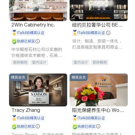
2Win Cabinetry Inc.
纽约贝拉奢华公司 BELL
A LUXE
iTalkBB精英认证
iTalkBB精英认证
设计、制造、安装一体化，
执照已核实
打造高端定制家具和商业空
中华橱柜石材公司以实惠的
间
价格提供实木橱柜，石英石
台面，多种优质不锈钢水
瓷砖橱柜
室内设计
室内设计
瓷砖橱柜
槽、水龙头与抽油烟机。品
建筑设计
卫浴洁具
卫浴洁具
地板建材
质厨房，家的选择。
室内装修
售前软装staging
室内装修
精英会员
精英会员
Tracy Zhang
阳光保健养生中心 World
shine
iTalkBB精英认证
iTalkBB精英认证
执照已核实
执照已核实
阳光保健养生中心为老年人
Tracy Zhang - 引领大华府