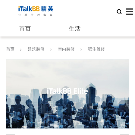
首页
生活
医生
律师
首页
建筑装修
室内装修
强生维修
保险理财
房地产租售
建筑装修
教育
养老
非盈利组织