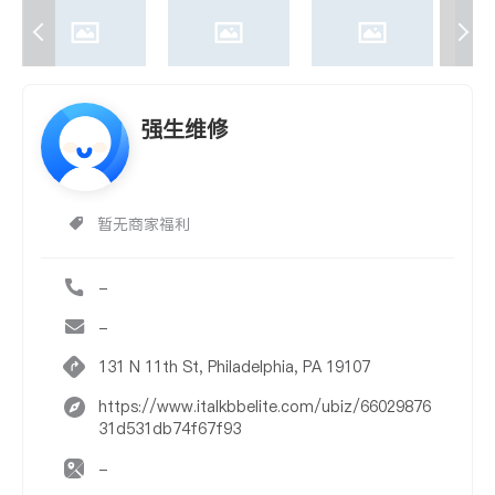
强生维修
暂无商家福利
-
-
131 N 11th St, Philadelphia, PA 19107
https://www.italkbbelite.com/ubiz/66029876
31d531db74f67f93
-