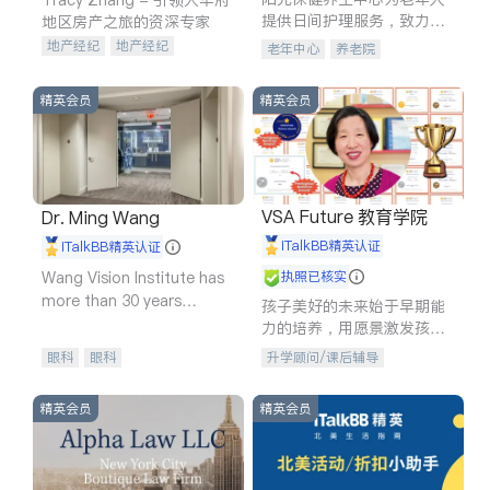
提供日间护理服务，致力于
地区房产之旅的资深专家
通过持续的护理创新来有效
地产经纪
地产经纪
老年中心
养老院
提升老年人的生活质量。
地产投资
商业地产
商铺租售
开发商建商
精英会员
精英会员
VSA Future 教育学院
Dr. Ming Wang
iTalkBB精英认证
iTalkBB精英认证
Wang Vision Institute has
执照已核实
more than 30 years
孩子美好的未来始于早期能
experience in
力的培养，用愿景激发孩子
的学习潜力和动力。理念：
眼科
眼科
升学顾问/课后辅导
拥有成长型心态是成功的基
石。
精英会员
精英会员