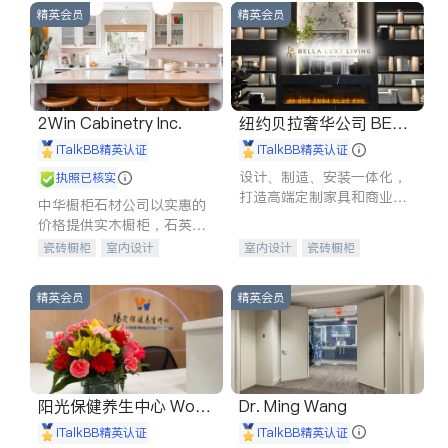
精英会员
精英会员
2Win Cabinetry Inc.
纽约贝拉奢华公司 BELL
A LUXE
iTalkBB精英认证
iTalkBB精英认证
设计、制造、安装一体化，
执照已核实
打造高端定制家具和商业空
中华橱柜石材公司以实惠的
间
价格提供实木橱柜，石英石
台面，多种优质不锈钢水
瓷砖橱柜
室内设计
室内设计
瓷砖橱柜
槽、水龙头与抽油烟机。品
建筑设计
卫浴洁具
卫浴洁具
地板建材
质厨房，家的选择。
室内装修
售前软装staging
室内装修
精英会员
精英会员
阳光保健养生中心 World
Dr. Ming Wang
shine
iTalkBB精英认证
iTalkBB精英认证