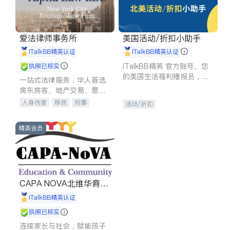
爱法律师事务所
美国活动/折扣小助手
iTalkBB精英认证
iTalkBB精英认证
iTalkBB精英 官方账号。您
执照已核实
的美国生活福利播报员，精
一站式法律服务，华人首选.
选独家折扣、本地活动与专
房东房客、地产交易、意外
业讲座，第一时间享受您的
伤害、车祸重伤、商业诉
人身伤害
移民
刑事
活动/折扣
专属福利。
讼、商标注册、移民信托、
车祸理赔
民事
房地产
建筑合同、刑事案件全包办
信托/遗嘱
商业
商标注册
精英会员
索赔
律师-其它
保释
CAPA NOVA北维华裔家
长会
iTalkBB精英认证
执照已核实
连接家长与社会，赋能孩子