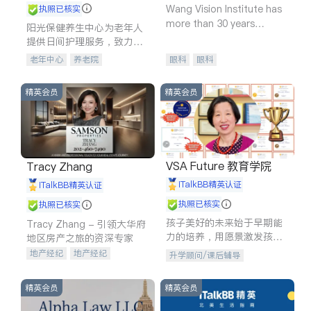
Wang Vision Institute has
执照已核实
more than 30 years
阳光保健养生中心为老年人
experience in
提供日间护理服务，致力于
通过持续的护理创新来有效
老年中心
养老院
眼科
眼科
提升老年人的生活质量。
精英会员
精英会员
VSA Future 教育学院
Tracy Zhang
iTalkBB精英认证
iTalkBB精英认证
执照已核实
执照已核实
孩子美好的未来始于早期能
Tracy Zhang - 引领大华府
力的培养，用愿景激发孩子
地区房产之旅的资深专家
的学习潜力和动力。理念：
地产经纪
地产经纪
升学顾问/课后辅导
拥有成长型心态是成功的基
地产投资
商业地产
石。
商铺租售
开发商建商
精英会员
精英会员