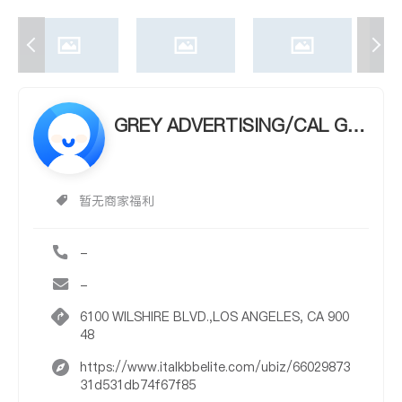
GREY ADVERTISING/CAL GR
EY ADVERTISING/CAL
暂无商家福利
-
-
6100 WILSHIRE BLVD.,LOS ANGELES, CA 900
48
https://www.italkbbelite.com/ubiz/66029873
31d531db74f67f85