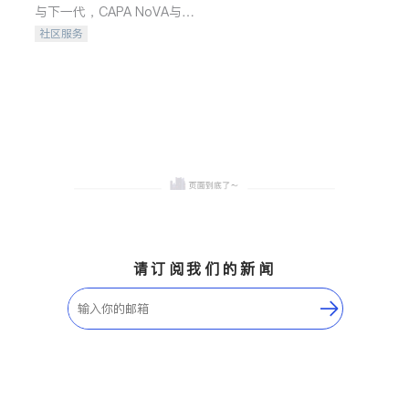
与下一代，CAPA NoVA与您
携手建设包容、公平、充满
社区服务
希望的社区。
请订阅我们的新闻