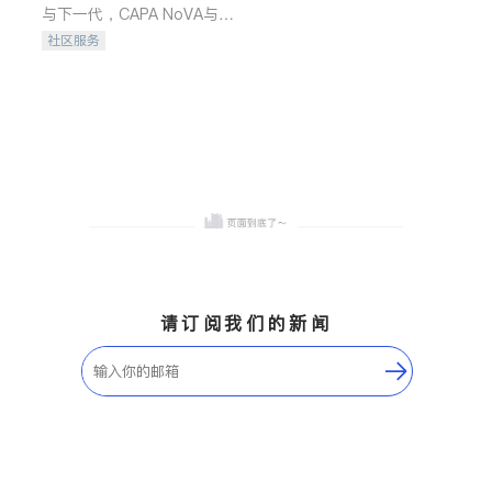
与下一代，CAPA NoVA与您
携手建设包容、公平、充满
社区服务
希望的社区。
请订阅我们的新闻