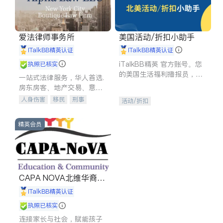
爱法律师事务所
美国活动/折扣小助手
iTalkBB精英认证
iTalkBB精英认证
iTalkBB精英 官方账号。您
执照已核实
的美国生活福利播报员，精
一站式法律服务，华人首选.
选独家折扣、本地活动与专
房东房客、地产交易、意外
业讲座，第一时间享受您的
伤害、车祸重伤、商业诉
人身伤害
移民
刑事
活动/折扣
专属福利。
讼、商标注册、移民信托、
车祸理赔
民事
房地产
建筑合同、刑事案件全包办
信托/遗嘱
商业
商标注册
精英会员
索赔
律师-其它
保释
CAPA NOVA北维华裔家
长会
iTalkBB精英认证
执照已核实
连接家长与社会，赋能孩子