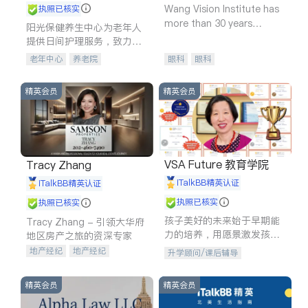
Wang Vision Institute has
执照已核实
more than 30 years
阳光保健养生中心为老年人
experience in
提供日间护理服务，致力于
通过持续的护理创新来有效
老年中心
养老院
眼科
眼科
提升老年人的生活质量。
精英会员
精英会员
VSA Future 教育学院
Tracy Zhang
iTalkBB精英认证
iTalkBB精英认证
执照已核实
执照已核实
孩子美好的未来始于早期能
Tracy Zhang - 引领大华府
力的培养，用愿景激发孩子
地区房产之旅的资深专家
的学习潜力和动力。理念：
地产经纪
地产经纪
升学顾问/课后辅导
拥有成长型心态是成功的基
地产投资
商业地产
石。
商铺租售
开发商建商
精英会员
精英会员