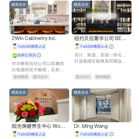
精英会员
精英会员
2Win Cabinetry Inc.
纽约贝拉奢华公司 BELL
A LUXE
iTalkBB精英认证
iTalkBB精英认证
设计、制造、安装一体化，
执照已核实
打造高端定制家具和商业空
中华橱柜石材公司以实惠的
间
价格提供实木橱柜，石英石
台面，多种优质不锈钢水
瓷砖橱柜
室内设计
室内设计
瓷砖橱柜
槽、水龙头与抽油烟机。品
建筑设计
卫浴洁具
卫浴洁具
地板建材
质厨房，家的选择。
室内装修
售前软装staging
室内装修
精英会员
精英会员
阳光保健养生中心 World
Dr. Ming Wang
shine
iTalkBB精英认证
iTalkBB精英认证