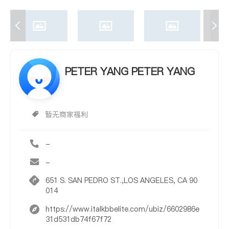
PETER YANG PETER YANG
暂无商家福利
-
-
651 S. SAN PEDRO ST.,LOS ANGELES, CA 90
014
https://www.italkbbelite.com/ubiz/6602986e
31d531db74f67f72