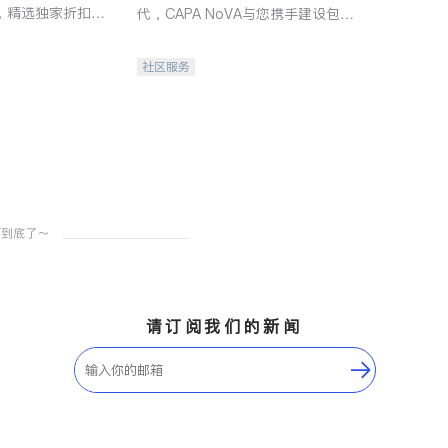
，精选独家折扣、
代，CAPA NoVA与您携手建设包
讲座，第一时间享
容、公平、充满希望的社区。
。
社区服务
请订阅我们的新闻