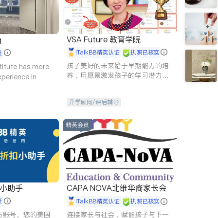
VSA Future 教育学院
g
iTalkBB精英认证
执照已核实
证
孩子美好的未来始于早期能力的培
titute has more
养，用愿景激发孩子的学习潜力和
xperience in
动力。理念：拥有成长型心态是成
功的基石。
升学顾问/课后辅导
精英会员
扣小助手
CAPA NOVA北维华裔家长会
证
iTalkBB精英认证
执照已核实
 官方账号。您的美国
连接家长与社会，赋能孩子与下一