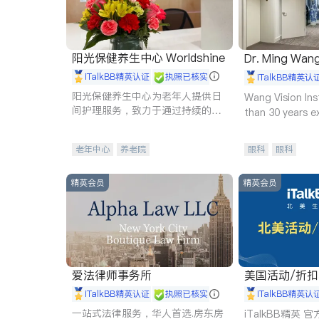
阳光保健养生中心 Worldshine
Dr. Ming Wan
iTalkBB精英认证
执照已核实
iTalkBB精英认
阳光保健养生中心为老年人提供日
Wang Vision Ins
间护理服务，致力于通过持续的护
than 30 years e
理创新来有效提升老年人的生活质
量。
老年中心
养老院
眼科
眼科
精英会员
精英会员
爱法律师事务所
美国活动/折
iTalkBB精英认证
执照已核实
iTalkBB精英认
一站式法律服务，华人首选.房东房
iTalkBB精英