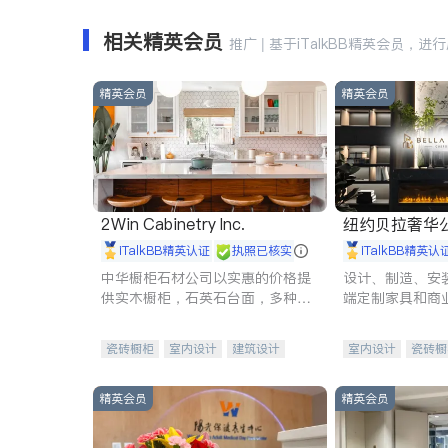
相关精英会员
推广 | 基于iTalkBB精英会员，进
精英会员
精英会员
2Win Cabinetry Inc.
纽约贝拉奢华公司 BELLA
E
iTalkBB精英认证
执照已核实
iTalkBB精英认
中华橱柜石材公司以实惠的价格提
设计、制造、安
供实木橱柜，石英石台面，多种优
端定制家具和商
质不锈钢水槽、水龙头与抽油烟
机。品质厨房，家的选择。
瓷砖橱柜
室内设计
建筑设计
室内设计
瓷砖橱
卫浴洁具
室内装修
地板建材
售前软
室内装修
精英会员
精英会员