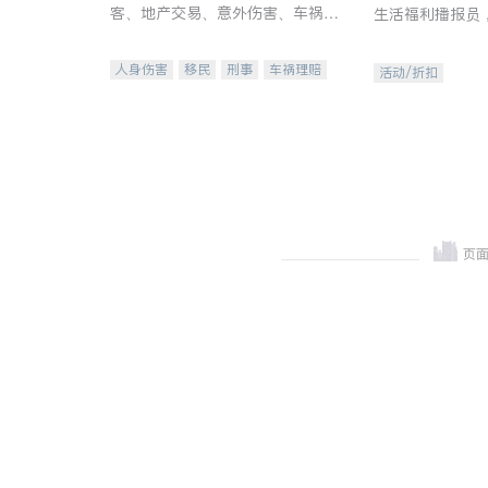
客、地产交易、意外伤害、车祸重
生活福利播报员
伤、商业诉讼、商标注册、移民信
本地活动与专业
托、建筑合同、刑事案件全包办
受您的专属福利
人身伤害
移民
刑事
车祸理赔
活动/折扣
民事
房地产
信托/遗嘱
商业
商标注册
索赔
律师-其它
保释