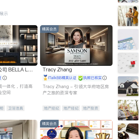
行展示
精英会员
 LUX
Tracy Zhang
证
iTalkBB精英认证
执照已核实
装一体化，打造高
Tracy Zhang - 引领大华府地区房
业空间
产之旅的资深专家
柜
卫浴洁具
地产经纪
地产经纪
地产投资
装staging
商业地产
商铺租售
开发商建商
精英会员