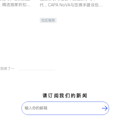
，精选独家折扣、
代，CAPA NoVA与您携手建设包
讲座，第一时间享
容、公平、充满希望的社区。
。
社区服务
请订阅我们的新闻