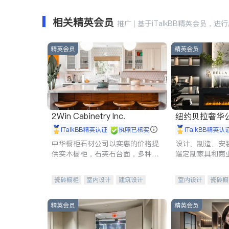
相关精英会员
推广 | 基于iTalkBB精英会员，进
精英会员
精英会员
2Win Cabinetry Inc.
纽约贝拉奢华公司 BELLA
E
iTalkBB精英认证
执照已核实
iTalkBB精英认
中华橱柜石材公司以实惠的价格提
设计、制造、安
供实木橱柜，石英石台面，多种优
端定制家具和商
质不锈钢水槽、水龙头与抽油烟
机。品质厨房，家的选择。
瓷砖橱柜
室内设计
建筑设计
室内设计
瓷砖橱
卫浴洁具
室内装修
地板建材
售前软
室内装修
精英会员
精英会员