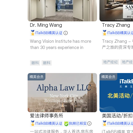
Dr. Ming Wang
Tracy Zhang
iTalkBB精英认证
iTalkBB精英认
Wang Vision Institute has more
Tracy Zhan
产之旅的资深专
than 30 years experience in
地产经纪
地产经
眼科
眼科
商业地产
商铺
精英会员
精英会员
爱法律师事务所
美国活动/折
iTalkBB精英认证
执照已核实
iTalkBB精英认
一站式法律服务，华人首选.房东房
iTalkBB精英