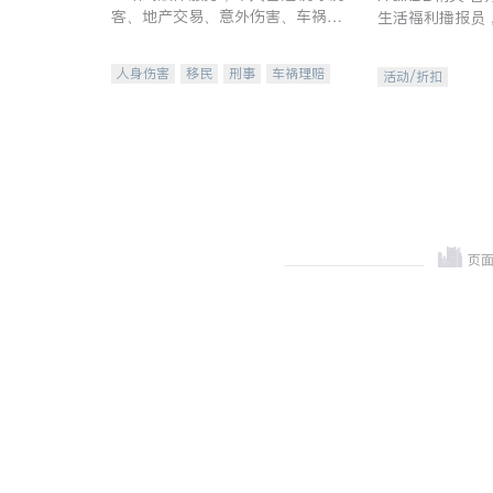
客、地产交易、意外伤害、车祸重
生活福利播报员
伤、商业诉讼、商标注册、移民信
本地活动与专业
托、建筑合同、刑事案件全包办
受您的专属福利
人身伤害
移民
刑事
车祸理赔
活动/折扣
民事
房地产
信托/遗嘱
商业
商标注册
索赔
律师-其它
保释