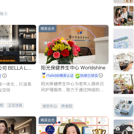
行展示
精英会员
阳光保健养生中心 Worldshine
 LUX
iTalkBB精英认证
执照已核实
证
阳光保健养生中心为老年人提供日
装一体化，打造高
间护理服务，致力于通过持续的护
业空间
理创新来有效提升老年人的生活质
量。
柜
卫浴洁具
老年中心
养老院
装staging
精英会员