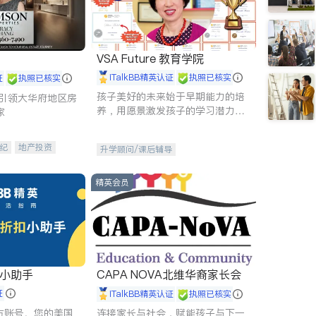
VSA Future 教育学院
iTalkBB精英认证
执照已核实
证
执照已核实
孩子美好的未来始于早期能力的培
g - 引领大华府地区房
养，用愿景激发孩子的学习潜力和
家
动力。理念：拥有成长型心态是成
功的基石。
纪
地产投资
升学顾问/课后辅导
租售
开发商建商
精英会员
扣小助手
CAPA NOVA北维华裔家长会
证
iTalkBB精英认证
执照已核实
 官方账号。您的美国
连接家长与社会，赋能孩子与下一