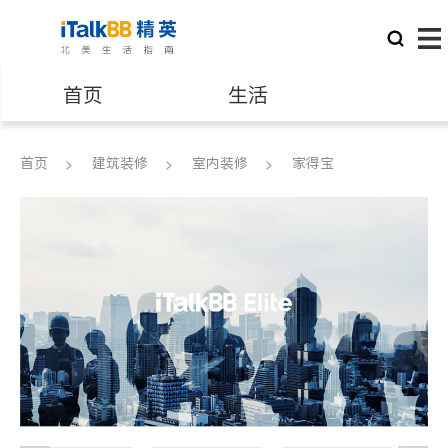
首页
生活
医生
律师
首页
建筑装修
室内装修
家得宝
保险理财
房地产租售
建筑装修
教育
养老
非盈利组织