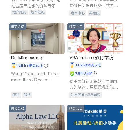
提供日间护理服务，致力于
地区房产之旅的资深专家
通过持续的护理创新来有效
地产经纪
地产经纪
老年中心
养老院
提升老年人的生活质量。
地产投资
商业地产
商铺租售
开发商建商
精英会员
精英会员
VSA Future 教育学院
Dr. Ming Wang
iTalkBB精英认证
iTalkBB精英认证
Wang Vision Institute has
执照已核实
more than 30 years
孩子美好的未来始于早期能
experience in
力的培养，用愿景激发孩子
的学习潜力和动力。理念：
眼科
眼科
升学顾问/课后辅导
拥有成长型心态是成功的基
石。
精英会员
精英会员