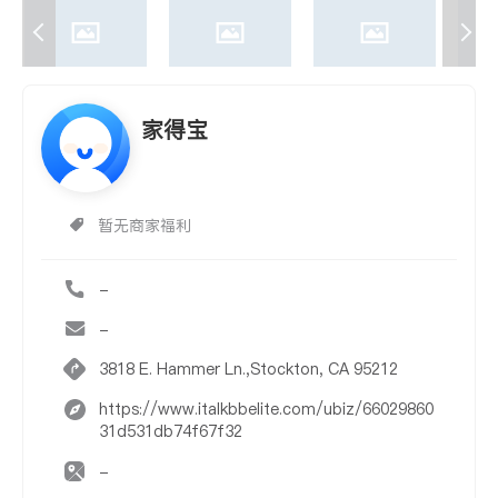
家得宝
暂无商家福利
-
-
3818 E. Hammer Ln.,Stockton, CA 95212
https://www.italkbbelite.com/ubiz/66029860
31d531db74f67f32
-