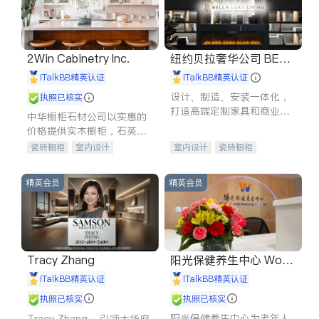
2Win Cabinetry Inc.
纽约贝拉奢华公司 BELL
A LUXE
iTalkBB精英认证
iTalkBB精英认证
设计、制造、安装一体化，
执照已核实
打造高端定制家具和商业空
中华橱柜石材公司以实惠的
间
价格提供实木橱柜，石英石
台面，多种优质不锈钢水
瓷砖橱柜
室内设计
室内设计
瓷砖橱柜
槽、水龙头与抽油烟机。品
建筑设计
卫浴洁具
卫浴洁具
地板建材
质厨房，家的选择。
室内装修
售前软装staging
室内装修
精英会员
精英会员
Tracy Zhang
阳光保健养生中心 World
shine
iTalkBB精英认证
iTalkBB精英认证
执照已核实
执照已核实
阳光保健养生中心为老年人
Tracy Zhang - 引领大华府