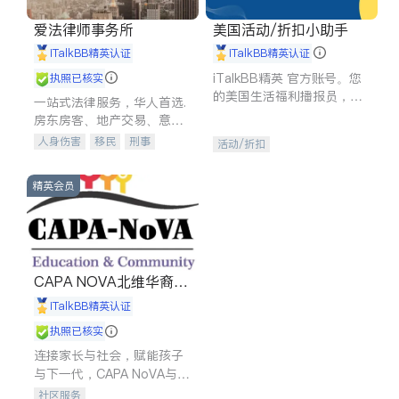
爱法律师事务所
美国活动/折扣小助手
iTalkBB精英认证
iTalkBB精英认证
iTalkBB精英 官方账号。您
执照已核实
的美国生活福利播报员，精
一站式法律服务，华人首选.
选独家折扣、本地活动与专
房东房客、地产交易、意外
业讲座，第一时间享受您的
伤害、车祸重伤、商业诉
人身伤害
移民
刑事
活动/折扣
专属福利。
讼、商标注册、移民信托、
车祸理赔
民事
房地产
建筑合同、刑事案件全包办
信托/遗嘱
商业
商标注册
精英会员
索赔
律师-其它
保释
CAPA NOVA北维华裔家
长会
iTalkBB精英认证
执照已核实
连接家长与社会，赋能孩子
与下一代，CAPA NoVA与您
携手建设包容、公平、充满
社区服务