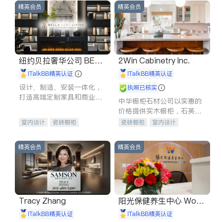
精英会员
精英会员
纽约贝拉奢华公司 BELL
2Win Cabinetry Inc.
A LUXE
iTalkBB精英认证
iTalkBB精英认证
设计、制造、安装一体化，
执照已核实
打造高端定制家具和商业空
中华橱柜石材公司以实惠的
间
价格提供实木橱柜，石英石
台面，多种优质不锈钢水
室内设计
瓷砖橱柜
瓷砖橱柜
室内设计
槽、水龙头与抽油烟机。品
卫浴洁具
地板建材
建筑设计
卫浴洁具
质厨房，家的选择。
售前软装staging
室内装修
室内装修
精英会员
精英会员
Tracy Zhang
阳光保健养生中心 World
shine
iTalkBB精英认证
iTalkBB精英认证