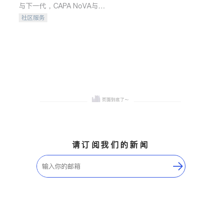
与下一代，CAPA NoVA与您
携手建设包容、公平、充满
社区服务
希望的社区。
请订阅我们的新闻