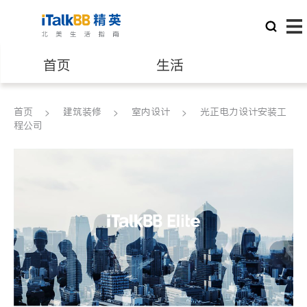
首页
生活
医生
律师
首页
建筑装修
室内设计
光正电力设计安装工
程公司
保险理财
房地产租售
建筑装修
教育
养老
非盈利组织