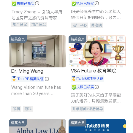
执照已核实
执照已核实
阳光保健养生中心为老年人
Tracy Zhang - 引领大华府
提供日间护理服务，致力于
地区房产之旅的资深专家
通过持续的护理创新来有效
地产经纪
地产经纪
老年中心
养老院
提升老年人的生活质量。
地产投资
商业地产
商铺租售
开发商建商
精英会员
精英会员
VSA Future 教育学院
Dr. Ming Wang
iTalkBB精英认证
iTalkBB精英认证
Wang Vision Institute has
执照已核实
more than 30 years
孩子美好的未来始于早期能
experience in
力的培养，用愿景激发孩子
的学习潜力和动力。理念：
眼科
眼科
升学顾问/课后辅导
拥有成长型心态是成功的基
石。
精英会员
精英会员