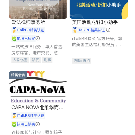
爱法律师事务所
美国活动/折扣小助手
iTalkBB精英认证
iTalkBB精英认证
iTalkBB精英 官方账号。您
执照已核实
的美国生活福利播报员，精
一站式法律服务，华人首选.
选独家折扣、本地活动与专
房东房客、地产交易、意外
业讲座，第一时间享受您的
伤害、车祸重伤、商业诉
人身伤害
移民
刑事
活动/折扣
专属福利。
讼、商标注册、移民信托、
车祸理赔
民事
房地产
建筑合同、刑事案件全包办
信托/遗嘱
商业
商标注册
精英会员
索赔
律师-其它
保释
CAPA NOVA北维华裔家
长会
iTalkBB精英认证
执照已核实
连接家长与社会，赋能孩子