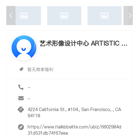
艺术形像设计中心 ARTISTIC I
MAGE
暂无商家福利
-
-
4224 California St., #104., San Francisco, , CA
94118
https://www.italkbbelite.com/ubiz/6602984d
31d531db74f67eea