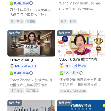
Wang Vision Institute has
执照已核实
more than 30 years
阳光保健养生中心为老年人
experience in
提供日间护理服务，致力于
通过持续的护理创新来有效
老年中心
养老院
眼科
眼科
提升老年人的生活质量。
精英会员
精英会员
VSA Future 教育学院
Tracy Zhang
iTalkBB精英认证
iTalkBB精英认证
执照已核实
执照已核实
孩子美好的未来始于早期能
Tracy Zhang - 引领大华府
力的培养，用愿景激发孩子
地区房产之旅的资深专家
的学习潜力和动力。理念：
地产经纪
地产经纪
升学顾问/课后辅导
拥有成长型心态是成功的基
地产投资
商业地产
石。
商铺租售
开发商建商
精英会员
精英会员