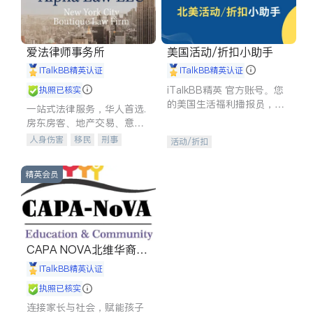
爱法律师事务所
美国活动/折扣小助手
iTalkBB精英认证
iTalkBB精英认证
iTalkBB精英 官方账号。您
执照已核实
的美国生活福利播报员，精
一站式法律服务，华人首选.
选独家折扣、本地活动与专
房东房客、地产交易、意外
业讲座，第一时间享受您的
伤害、车祸重伤、商业诉
人身伤害
移民
刑事
活动/折扣
专属福利。
讼、商标注册、移民信托、
车祸理赔
民事
房地产
建筑合同、刑事案件全包办
信托/遗嘱
商业
商标注册
精英会员
索赔
律师-其它
保释
CAPA NOVA北维华裔家
长会
iTalkBB精英认证
执照已核实
连接家长与社会，赋能孩子