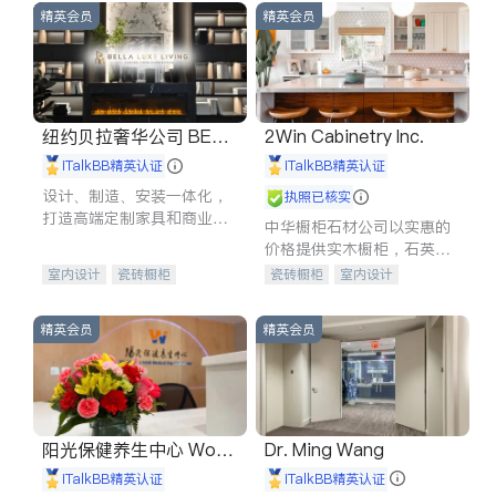
精英会员
精英会员
纽约贝拉奢华公司 BELL
2Win Cabinetry Inc.
A LUXE
iTalkBB精英认证
iTalkBB精英认证
设计、制造、安装一体化，
执照已核实
打造高端定制家具和商业空
中华橱柜石材公司以实惠的
间
价格提供实木橱柜，石英石
台面，多种优质不锈钢水
室内设计
瓷砖橱柜
瓷砖橱柜
室内设计
槽、水龙头与抽油烟机。品
卫浴洁具
地板建材
建筑设计
卫浴洁具
质厨房，家的选择。
售前软装staging
室内装修
室内装修
精英会员
精英会员
阳光保健养生中心 World
Dr. Ming Wang
shine
iTalkBB精英认证
iTalkBB精英认证