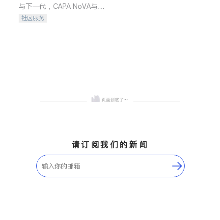
与下一代，CAPA NoVA与您
携手建设包容、公平、充满
社区服务
希望的社区。
请订阅我们的新闻