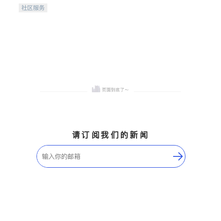
携手建设包容、公平、充满
社区服务
希望的社区。
请订阅我们的新闻