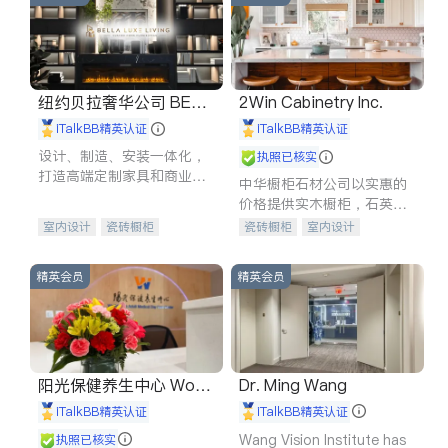
纽约贝拉奢华公司 BELL
2Win Cabinetry Inc.
A LUXE
iTalkBB精英认证
iTalkBB精英认证
设计、制造、安装一体化，
执照已核实
打造高端定制家具和商业空
中华橱柜石材公司以实惠的
间
价格提供实木橱柜，石英石
台面，多种优质不锈钢水
室内设计
瓷砖橱柜
瓷砖橱柜
室内设计
槽、水龙头与抽油烟机。品
卫浴洁具
地板建材
建筑设计
卫浴洁具
质厨房，家的选择。
售前软装staging
室内装修
室内装修
精英会员
精英会员
阳光保健养生中心 World
Dr. Ming Wang
shine
iTalkBB精英认证
iTalkBB精英认证
Wang Vision Institute has
执照已核实