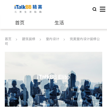
首页
生活
医生
律师
首页
建筑装修
室内设计
完美室内设计装修公
司
保险理财
房地产租售
建筑装修
教育
养老
非盈利组织