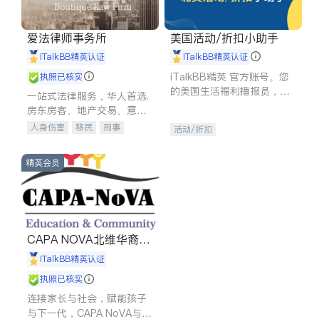
爱法律师事务所
美国活动/折扣小助手
iTalkBB精英认证
iTalkBB精英认证
iTalkBB精英 官方账号。您
执照已核实
的美国生活福利播报员，精
一站式法律服务，华人首选.
选独家折扣、本地活动与专
房东房客、地产交易、意外
业讲座，第一时间享受您的
伤害、车祸重伤、商业诉
人身伤害
移民
刑事
活动/折扣
专属福利。
讼、商标注册、移民信托、
车祸理赔
民事
房地产
建筑合同、刑事案件全包办
信托/遗嘱
商业
商标注册
精英会员
索赔
律师-其它
保释
CAPA NOVA北维华裔家
长会
iTalkBB精英认证
执照已核实
连接家长与社会，赋能孩子
与下一代，CAPA NoVA与您