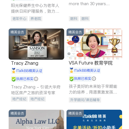
more than 30 years
阳光保健养生中心为老年人
experience in
提供日间护理服务，致力于
通过持续的护理创新来有效
老年中心
养老院
眼科
眼科
提升老年人的生活质量。
精英会员
精英会员
VSA Future 教育学院
Tracy Zhang
iTalkBB精英认证
iTalkBB精英认证
执照已核实
执照已核实
孩子美好的未来始于早期能
Tracy Zhang - 引领大华府
力的培养，用愿景激发孩子
地区房产之旅的资深专家
的学习潜力和动力。理念：
地产经纪
地产经纪
升学顾问/课后辅导
拥有成长型心态是成功的基
地产投资
商业地产
石。
商铺租售
开发商建商
精英会员
精英会员