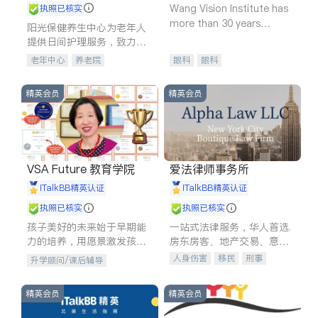
Wang Vision Institute has
执照已核实
more than 30 years
阳光保健养生中心为老年人
experience in
提供日间护理服务，致力于
通过持续的护理创新来有效
老年中心
养老院
眼科
眼科
提升老年人的生活质量。
精英会员
精英会员
VSA Future 教育学院
爱法律师事务所
iTalkBB精英认证
iTalkBB精英认证
执照已核实
执照已核实
孩子美好的未来始于早期能
一站式法律服务，华人首选.
力的培养，用愿景激发孩子
房东房客、地产交易、意外
的学习潜力和动力。理念：
伤害、车祸重伤、商业诉
人身伤害
移民
刑事
升学顾问/课后辅导
拥有成长型心态是成功的基
讼、商标注册、移民信托、
车祸理赔
民事
房地产
石。
建筑合同、刑事案件全包办
信托/遗嘱
商业
商标注册
精英会员
精英会员
索赔
律师-其它
保释