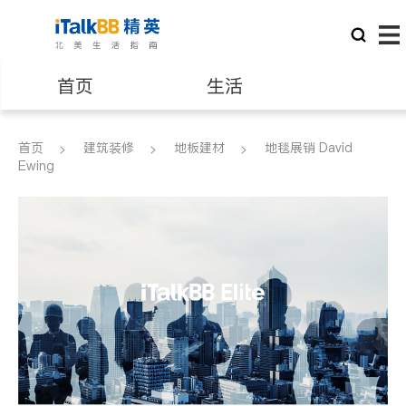
首页
生活
医生
律师
首页
建筑装修
地板建材
地毯展销 David
Ewing
保险理财
房地产租售
建筑装修
教育
养老
非盈利组织