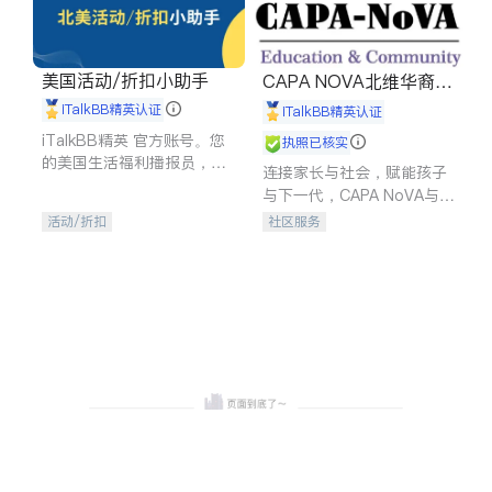
美国活动/折扣小助手
CAPA NOVA北维华裔家
长会
iTalkBB精英认证
iTalkBB精英认证
iTalkBB精英 官方账号。您
执照已核实
的美国生活福利播报员，精
连接家长与社会，赋能孩子
选独家折扣、本地活动与专
与下一代，CAPA NoVA与您
业讲座，第一时间享受您的
携手建设包容、公平、充满
活动/折扣
社区服务
专属福利。
希望的社区。