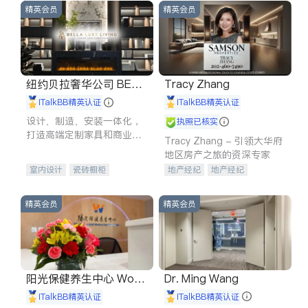
精英会员
精英会员
纽约贝拉奢华公司 BELL
Tracy Zhang
A LUXE
iTalkBB精英认证
iTalkBB精英认证
设计、制造、安装一体化，
执照已核实
打造高端定制家具和商业空
Tracy Zhang - 引领大华府
间
地区房产之旅的资深专家
室内设计
瓷砖橱柜
地产经纪
地产经纪
卫浴洁具
地板建材
地产投资
商业地产
售前软装staging
室内装修
商铺租售
开发商建商
精英会员
精英会员
阳光保健养生中心 World
Dr. Ming Wang
shine
iTalkBB精英认证
iTalkBB精英认证