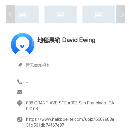
地毯展销 David Ewing
暂无商家福利
-
-
838 GRANT AVE STE #302,San Franciaco, CA
94108
https://www.italkbbelite.com/ubiz/6602983a
31d531db74f67e97