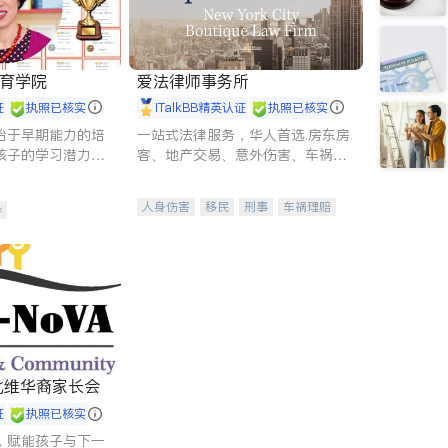
 教育学院
爱法律师事务所
证
执照已核实
iTalkBB精英认证
执照已核实
始于早期能力的培
一站式法律服务，华人首选.房东房
孩子的学习潜力和
客、地产交易、意外伤害、车祸重
有成长型心态是成
伤、商业诉讼、商标注册、移民信
托、建筑合同、刑事案件全包办
人身伤害
移民
刑事
车祸理赔
导
民事
房地产
信托/遗嘱
商业
商标注册
索赔
律师-其它
保释
A北维华裔家长会
证
执照已核实
，赋能孩子与下一