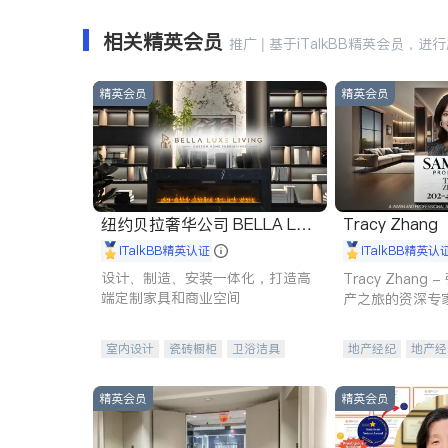
相关精英会员
推广 | 基于iTalkBB精英会员，进
精英会员
精英会员
纽约贝拉奢华公司 BELLA LUX
Tracy Zhang
E
iTalkBB精英认证
iTalkBB精英认
设计、制造、安装一体化，打造高
Tracy Zhan
端定制家具和商业空间
产之旅的资深专
室内设计
瓷砖橱柜
卫浴洁具
地产经纪
地产经
地板建材
售前软装staging
商业地产
商铺
室内装修
精英会员
精英会员