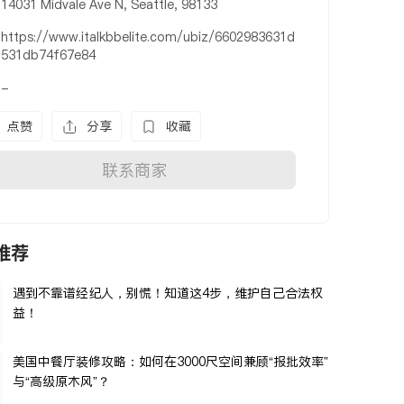
14031 Midvale Ave N, Seattle, 98133
https://www.italkbbelite.com/ubiz/6602983631d
531db74f67e84
-
点赞
分享
收藏
联系商家
推荐
遇到不靠谱经纪人，别慌！知道这4步，维护自己合法权
益！
美国中餐厅装修攻略：如何在3000尺空间兼顾“报批效率”
与“高级原木风”？