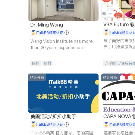
VSA Future
Dr. Ming Wang
iTalkBB精英认
iTalkBB精英认证
孩子美好的未来
Wang Vision Institute has more
养，用愿景激发
than 30 years experience in
动力。理念：拥
功的基石。
眼科
眼科
升学顾问/课后辅
精英会员
精英会员
美国活动/折扣小助手
CAPA NOV
iTalkBB精英认证
iTalkBB精英认
iTalkBB精英 官方账号。您的美国
连接家长与社会