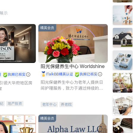
行展示
精英会员
阳光保健养生中心 Worldshine
iTalkBB精英认证
执照已核实
证
执照已核实
阳光保健养生中心为老年人提供日
g - 引领大华府地区房
间护理服务，致力于通过持续的护
家
理创新来有效提升老年人的生活质
量。
纪
地产投资
老年中心
养老院
租售
开发商建商
精英会员