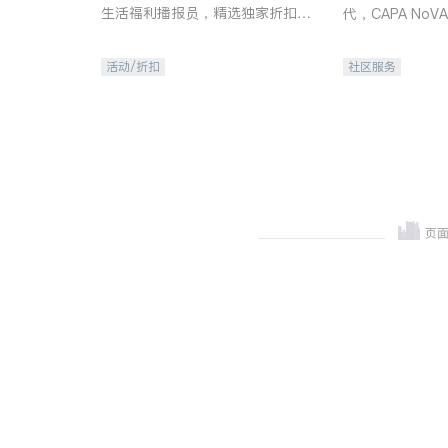
生活福利播报员，精选独家折扣、
代，CAPA No
本地活动与专业讲座，第一时间享
容、公平、充满
受您的专属福利。
活动/折扣
社区服务