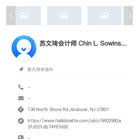
苏文琦会计师 Chin L. Sowinski,
CPA, MS
暂无商家福利
-
-
136 North Shore Rd.,Andover, NJ 07821
https://www.italkbbelite.com/ubiz/6602982a
31d531db74f67e56
-