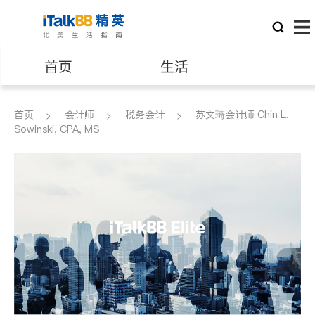
首页
生活
医生
律师
首页
会计师
税务会计
苏文琦会计师 Chin L.
Sowinski, CPA, MS
保险理财
房地产租售
建筑装修
教育
养老
非盈利组织