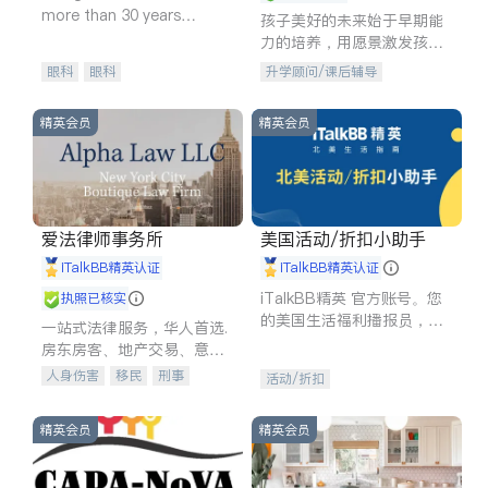
more than 30 years
孩子美好的未来始于早期能
experience in
力的培养，用愿景激发孩子
的学习潜力和动力。理念：
眼科
眼科
升学顾问/课后辅导
拥有成长型心态是成功的基
石。
精英会员
精英会员
爱法律师事务所
美国活动/折扣小助手
iTalkBB精英认证
iTalkBB精英认证
iTalkBB精英 官方账号。您
执照已核实
的美国生活福利播报员，精
一站式法律服务，华人首选.
选独家折扣、本地活动与专
房东房客、地产交易、意外
业讲座，第一时间享受您的
伤害、车祸重伤、商业诉
人身伤害
移民
刑事
活动/折扣
专属福利。
讼、商标注册、移民信托、
车祸理赔
民事
房地产
建筑合同、刑事案件全包办
信托/遗嘱
商业
商标注册
精英会员
精英会员
索赔
律师-其它
保释