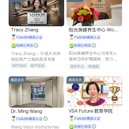
Tracy Zhang
阳光保健养生中心 World
shine
iTalkBB精英认证
iTalkBB精英认证
执照已核实
执照已核实
阳光保健养生中心为老年人
Tracy Zhang - 引领大华府
提供日间护理服务，致力于
地区房产之旅的资深专家
通过持续的护理创新来有效
地产经纪
地产经纪
老年中心
养老院
提升老年人的生活质量。
地产投资
商业地产
商铺租售
开发商建商
精英会员
精英会员
VSA Future 教育学院
Dr. Ming Wang
iTalkBB精英认证
iTalkBB精英认证
Wang Vision Institute has
执照已核实