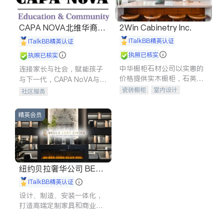
CAPA NOVA北维华裔家
2Win Cabinetry Inc.
长会
iTalkBB精英认证
iTalkBB精英认证
执照已核实
执照已核实
中华橱柜石材公司以实惠的
连接家长与社会，赋能孩子
价格提供实木橱柜，石英石
与下一代，CAPA NoVA与您
台面，多种优质不锈钢水
携手建设包容、公平、充满
瓷砖橱柜
室内设计
社区服务
槽、水龙头与抽油烟机。品
希望的社区。
建筑设计
卫浴洁具
质厨房，家的选择。
室内装修
精英会员
纽约贝拉奢华公司 BELL
A LUXE
iTalkBB精英认证
设计、制造、安装一体化，
打造高端定制家具和商业空
间