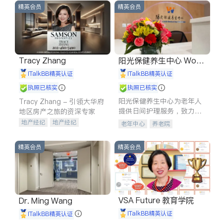
精英会员
精英会员
Tracy Zhang
阳光保健养生中心 World
shine
iTalkBB精英认证
iTalkBB精英认证
执照已核实
执照已核实
阳光保健养生中心为老年人
Tracy Zhang - 引领大华府
提供日间护理服务，致力于
地区房产之旅的资深专家
通过持续的护理创新来有效
地产经纪
地产经纪
老年中心
养老院
提升老年人的生活质量。
地产投资
商业地产
商铺租售
开发商建商
精英会员
精英会员
VSA Future 教育学院
Dr. Ming Wang
iTalkBB精英认证
iTalkBB精英认证