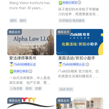
Wang Vision Institute has
执照已核实
more than 30 years
孩子美好的未来始于早期能
experience in
力的培养，用愿景激发孩子
的学习潜力和动力。理念：
眼科
眼科
升学顾问/课后辅导
拥有成长型心态是成功的基
石。
精英会员
精英会员
爱法律师事务所
美国活动/折扣小助手
iTalkBB精英认证
iTalkBB精英认证
iTalkBB精英 官方账号。您
执照已核实
的美国生活福利播报员，精
一站式法律服务，华人首选.
选独家折扣、本地活动与专
房东房客、地产交易、意外
业讲座，第一时间享受您的
伤害、车祸重伤、商业诉
人身伤害
移民
刑事
活动/折扣
专属福利。
讼、商标注册、移民信托、
车祸理赔
民事
房地产
建筑合同、刑事案件全包办
信托/遗嘱
商业
商标注册
精英会员
精英会员
索赔
律师-其它
保释