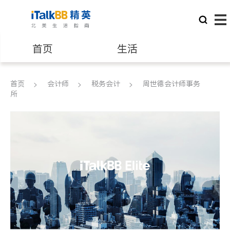
首页
生活
医生
律师
首页
会计师
税务会计
周世德会计师事务
所
保险理财
房地产租售
建筑装修
教育
养老
非盈利组织