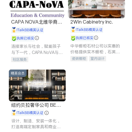
CAPA NOVA北维华裔家
2Win Cabinetry Inc.
长会
iTalkBB精英认证
iTalkBB精英认证
执照已核实
执照已核实
中华橱柜石材公司以实惠的
连接家长与社会，赋能孩子
价格提供实木橱柜，石英石
与下一代，CAPA NoVA与您
台面，多种优质不锈钢水
携手建设包容、公平、充满
瓷砖橱柜
室内设计
社区服务
槽、水龙头与抽油烟机。品
希望的社区。
建筑设计
卫浴洁具
质厨房，家的选择。
室内装修
精英会员
纽约贝拉奢华公司 BELL
A LUXE
iTalkBB精英认证
设计、制造、安装一体化，
打造高端定制家具和商业空