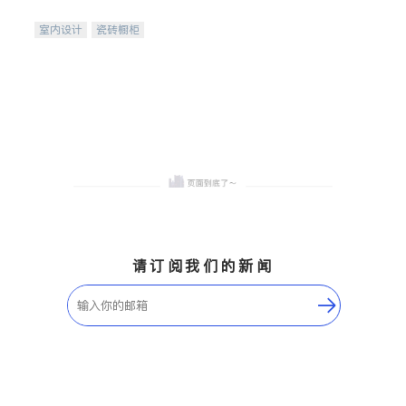
间
室内设计
瓷砖橱柜
卫浴洁具
地板建材
售前软装staging
室内装修
请订阅我们的新闻