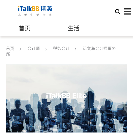
首页
生活
医生
律师
首页
会计师
税务会计
邓文海会计师事务
所
保险理财
房地产租售
建筑装修
教育
养老
非盈利组织