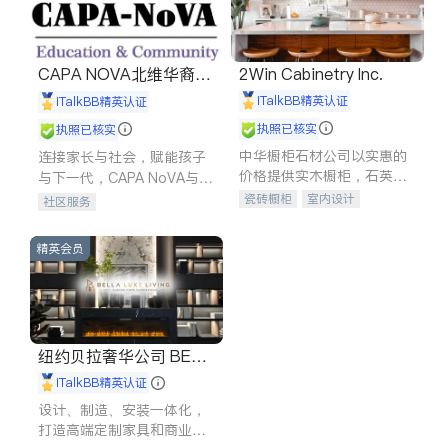
CAPA NOVA北维华裔家
2Win Cabinetry Inc.
长会
iTalkBB精英认证
iTalkBB精英认证
执照已核实
执照已核实
中华橱柜石材公司以实惠的
连接家长与社会，赋能孩子
价格提供实木橱柜，石英石
与下一代，CAPA NoVA与您
台面，多种优质不锈钢水
携手建设包容、公平、充满
瓷砖橱柜
室内设计
社区服务
槽、水龙头与抽油烟机。品
希望的社区。
建筑设计
卫浴洁具
质厨房，家的选择。
室内装修
精英会员
纽约贝拉奢华公司 BELL
A LUXE
iTalkBB精英认证
设计、制造、安装一体化，
打造高端定制家具和商业空