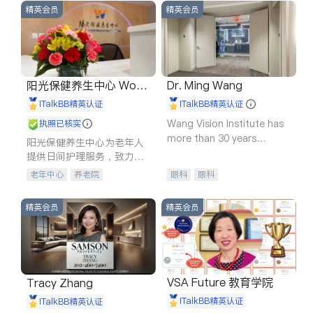
精英会员
精英会员
阳光保健养生中心 World
Dr. Ming Wang
shine
iTalkBB精英认证
iTalkBB精英认证
Wang Vision Institute has
执照已核实
more than 30 years
阳光保健养生中心为老年人
experience in
提供日间护理服务，致力于
通过持续的护理创新来有效
老年中心
养老院
眼科
眼科
提升老年人的生活质量。
精英会员
精英会员
VSA Future 教育学院
Tracy Zhang
iTalkBB精英认证
iTalkBB精英认证