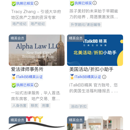
执照已核实
执照已核实
孩子美好的未来始于早期能
Tracy Zhang - 引领大华府
力的培养，用愿景激发孩子
地区房产之旅的资深专家
的学习潜力和动力。理念：
地产经纪
地产经纪
升学顾问/课后辅导
拥有成长型心态是成功的基
地产投资
商业地产
石。
商铺租售
开发商建商
精英会员
精英会员
爱法律师事务所
美国活动/折扣小助手
iTalkBB精英认证
iTalkBB精英认证
iTalkBB精英 官方账号。您
执照已核实
的美国生活福利播报员，精
一站式法律服务，华人首选.
选独家折扣、本地活动与专
房东房客、地产交易、意外
业讲座，第一时间享受您的
伤害、车祸重伤、商业诉
人身伤害
移民
刑事
活动/折扣
专属福利。
讼、商标注册、移民信托、
车祸理赔
民事
房地产
建筑合同、刑事案件全包办
信托/遗嘱
商业
商标注册
精英会员
精英会员
索赔
律师-其它
保释