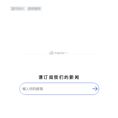
间
室内设计
瓷砖橱柜
卫浴洁具
地板建材
售前软装staging
室内装修
请订阅我们的新闻