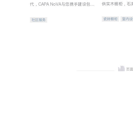
供实木橱柜，石
代，CAPA NoVA与您携手建设包
质不锈钢水槽、
容、公平、充满希望的社区。
机。品质厨房，
瓷砖橱柜
室内设
社区服务
卫浴洁具
室内