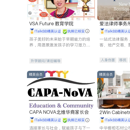
VSA Future 教育学院
爱法律师事务
iTalkBB精英认证
执照已核实
iTalkBB精英认
孩子美好的未来始于早期能力的培
一站式法律服务
养，用愿景激发孩子的学习潜力和
客、地产交易、
动力。理念：拥有成长型心态是成
伤、商业诉讼、
功的基石。
托、建筑合同、
人身伤害
移民
升学顾问/课后辅导
民事
房地产
商标注册
索赔
精英会员
精英会员
CAPA NOVA北维华裔家长会
2Win Cabinetr
iTalkBB精英认证
执照已核实
iTalkBB精英认
连接家长与社会，赋能孩子与下一
中华橱柜石材公