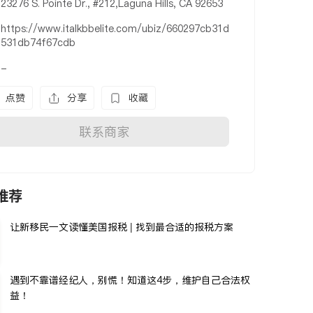
23276 S. Pointe Dr., #212,Laguna Hills, CA 92653
https://www.italkbbelite.com/ubiz/660297cb31d
531db74f67cdb
-
点赞
分享
收藏
联系商家
推荐
让新移民一文读懂美国报税 | 找到最合适的报税方案
遇到不靠谱经纪人，别慌！知道这4步，维护自己合法权
益！