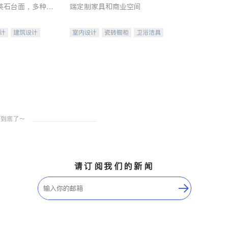
英石台面，多种优
端定制家具和商业空间
水龙头与抽油烟
家的选择。
计
建筑设计
室内设计
瓷砖橱柜
卫浴洁具
装修
地板建材
售前软装staging
室内装修
请订阅我们的新闻