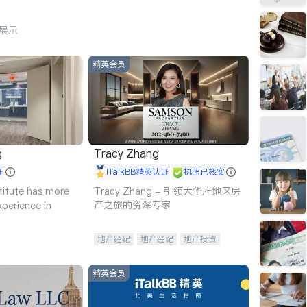
行展示
精英会员
g
Tracy Zhang
证
iTalkBB精英认证
执照已核实
titute has more
Tracy Zhang - 引领大华府地区房
产之旅的资深专家
xperience in
地产经纪
地产经纪
地产投资
商业地产
商铺租售
开发商建商
精英会员