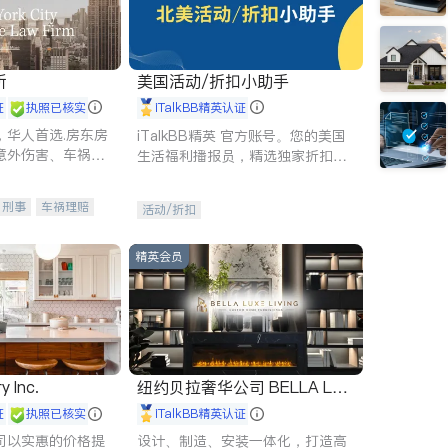
所
美国活动/折扣小助手
证
执照已核实
iTalkBB精英认证
，华人首选.房东房
iTalkBB精英 官方账号。您的美国
意外伤害、车祸重
生活福利播报员，精选独家折扣、
商标注册、移民信
本地活动与专业讲座，第一时间享
刑事案件全包办
受您的专属福利。
刑事
车祸理赔
活动/折扣
信托/遗嘱
商业
律师-其它
保释
精英会员
y Inc.
纽约贝拉奢华公司 BELLA LUX
E
证
执照已核实
iTalkBB精英认证
司以实惠的价格提
设计、制造、安装一体化，打造高