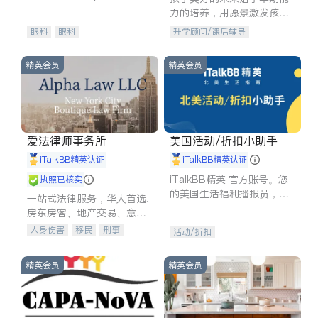
experience in
力的培养，用愿景激发孩子
的学习潜力和动力。理念：
眼科
眼科
升学顾问/课后辅导
拥有成长型心态是成功的基
石。
精英会员
精英会员
爱法律师事务所
美国活动/折扣小助手
iTalkBB精英认证
iTalkBB精英认证
iTalkBB精英 官方账号。您
执照已核实
的美国生活福利播报员，精
一站式法律服务，华人首选.
选独家折扣、本地活动与专
房东房客、地产交易、意外
业讲座，第一时间享受您的
伤害、车祸重伤、商业诉
人身伤害
移民
刑事
活动/折扣
专属福利。
讼、商标注册、移民信托、
车祸理赔
民事
房地产
建筑合同、刑事案件全包办
信托/遗嘱
商业
商标注册
精英会员
精英会员
索赔
律师-其它
保释