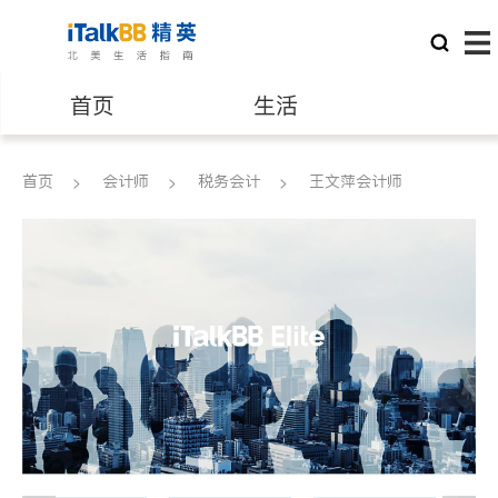
首页
生活
医生
律师
首页
会计师
税务会计
王文萍会计师
保险理财
房地产租售
建筑装修
教育
养老
非盈利组织