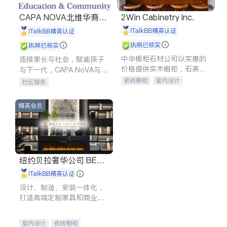
CAPA NOVA北维华裔家
2Win Cabinetry Inc.
长会
iTalkBB精英认证
iTalkBB精英认证
执照已核实
执照已核实
中华橱柜石材公司以实惠的
连接家长与社会，赋能孩子
价格提供实木橱柜，石英石
与下一代，CAPA NoVA与您
台面，多种优质不锈钢水
携手建设包容、公平、充满
瓷砖橱柜
室内设计
社区服务
槽、水龙头与抽油烟机。品
希望的社区。
建筑设计
卫浴洁具
质厨房，家的选择。
室内装修
精英会员
纽约贝拉奢华公司 BELL
A LUXE
iTalkBB精英认证
设计、制造、安装一体化，
打造高端定制家具和商业空
间
室内设计
瓷砖橱柜