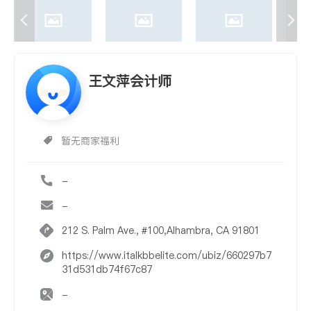
王文萍会计师
暂无商家福利
-
-
212 S. Palm Ave., #100,Alhambra, CA 91801
https://www.italkbbelite.com/ubiz/660297b7
31d531db74f67c87
-