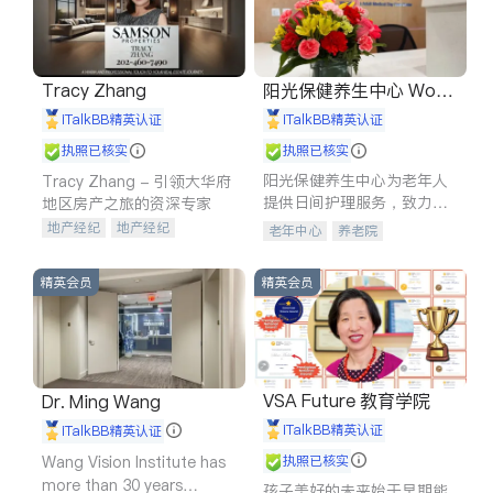
Tracy Zhang
阳光保健养生中心 World
shine
iTalkBB精英认证
iTalkBB精英认证
执照已核实
执照已核实
阳光保健养生中心为老年人
Tracy Zhang - 引领大华府
提供日间护理服务，致力于
地区房产之旅的资深专家
通过持续的护理创新来有效
地产经纪
地产经纪
老年中心
养老院
提升老年人的生活质量。
地产投资
商业地产
商铺租售
开发商建商
精英会员
精英会员
VSA Future 教育学院
Dr. Ming Wang
iTalkBB精英认证
iTalkBB精英认证
Wang Vision Institute has
执照已核实
more than 30 years
孩子美好的未来始于早期能