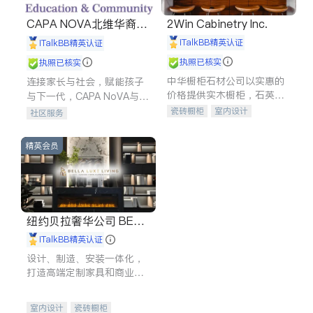
CAPA NOVA北维华裔家
2Win Cabinetry Inc.
长会
iTalkBB精英认证
iTalkBB精英认证
执照已核实
执照已核实
中华橱柜石材公司以实惠的
连接家长与社会，赋能孩子
价格提供实木橱柜，石英石
与下一代，CAPA NoVA与您
台面，多种优质不锈钢水
携手建设包容、公平、充满
瓷砖橱柜
室内设计
社区服务
槽、水龙头与抽油烟机。品
希望的社区。
建筑设计
卫浴洁具
质厨房，家的选择。
室内装修
精英会员
纽约贝拉奢华公司 BELL
A LUXE
iTalkBB精英认证
设计、制造、安装一体化，
打造高端定制家具和商业空
间
室内设计
瓷砖橱柜