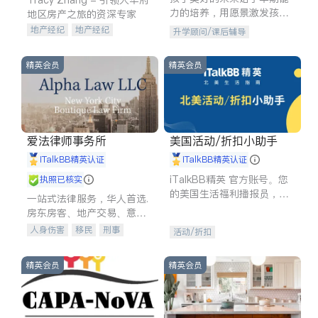
力的培养，用愿景激发孩子
地区房产之旅的资深专家
的学习潜力和动力。理念：
地产经纪
地产经纪
升学顾问/课后辅导
拥有成长型心态是成功的基
地产投资
商业地产
石。
商铺租售
开发商建商
精英会员
精英会员
爱法律师事务所
美国活动/折扣小助手
iTalkBB精英认证
iTalkBB精英认证
iTalkBB精英 官方账号。您
执照已核实
的美国生活福利播报员，精
一站式法律服务，华人首选.
选独家折扣、本地活动与专
房东房客、地产交易、意外
业讲座，第一时间享受您的
伤害、车祸重伤、商业诉
人身伤害
移民
刑事
活动/折扣
专属福利。
讼、商标注册、移民信托、
车祸理赔
民事
房地产
建筑合同、刑事案件全包办
信托/遗嘱
商业
商标注册
精英会员
精英会员
索赔
律师-其它
保释