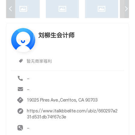
刘柳生会计师
暂无商家福利
-
-
19025 Pires Ave.,Cerritos, CA 90703
https://www.italkbbelite.com/ubiz/660297a2
31d531db74f67c3e
-