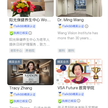
阳光保健养生中心 World
Dr. Ming Wang
shine
iTalkBB精英认证
iTalkBB精英认证
Wang Vision Institute has
执照已核实
more than 30 years
阳光保健养生中心为老年人
experience in
提供日间护理服务，致力于
通过持续的护理创新来有效
老年中心
养老院
眼科
眼科
提升老年人的生活质量。
精英会员
精英会员
VSA Future 教育学院
Tracy Zhang
iTalkBB精英认证
iTalkBB精英认证
执照已核实
执照已核实
孩子美好的未来始于早期能
Tracy Zhang - 引领大华府