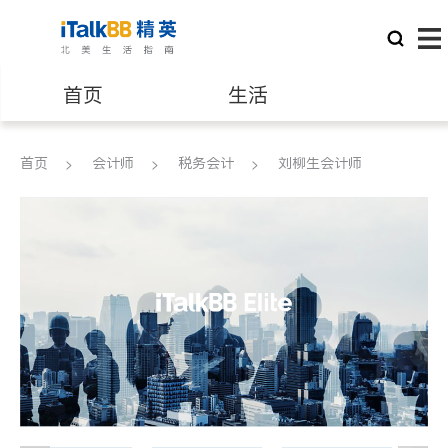
首页
生活
医生
律师
首页
会计师
税务会计
刘柳生会计师
保险理财
房地产租售
建筑装修
教育
养老
非盈利组织