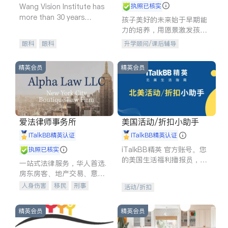
Wang Vision Institute has
执照已核实
more than 30 years
孩子美好的未来始于早期能
experience in
力的培养，用愿景激发孩子
的学习潜力和动力。理念：
眼科
眼科
升学顾问/课后辅导
拥有成长型心态是成功的基
石。
精英会员
精英会员
爱法律师事务所
美国活动/折扣小助手
iTalkBB精英认证
iTalkBB精英认证
iTalkBB精英 官方账号。您
执照已核实
的美国生活福利播报员，精
一站式法律服务，华人首选.
选独家折扣、本地活动与专
房东房客、地产交易、意外
业讲座，第一时间享受您的
伤害、车祸重伤、商业诉
人身伤害
移民
刑事
活动/折扣
专属福利。
讼、商标注册、移民信托、
车祸理赔
民事
房地产
建筑合同、刑事案件全包办
信托/遗嘱
商业
商标注册
精英会员
精英会员
索赔
律师-其它
保释