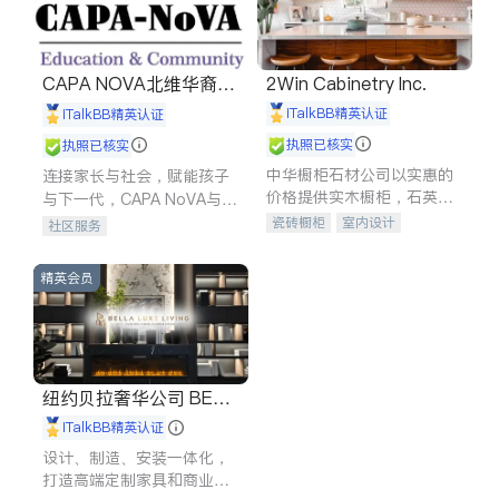
CAPA NOVA北维华裔家
2Win Cabinetry Inc.
长会
iTalkBB精英认证
iTalkBB精英认证
执照已核实
执照已核实
中华橱柜石材公司以实惠的
连接家长与社会，赋能孩子
价格提供实木橱柜，石英石
与下一代，CAPA NoVA与您
台面，多种优质不锈钢水
携手建设包容、公平、充满
瓷砖橱柜
室内设计
社区服务
槽、水龙头与抽油烟机。品
希望的社区。
建筑设计
卫浴洁具
质厨房，家的选择。
室内装修
精英会员
纽约贝拉奢华公司 BELL
A LUXE
iTalkBB精英认证
设计、制造、安装一体化，
打造高端定制家具和商业空