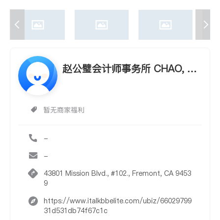
赵公璧会计师事务所 CHAO, RI
O K., C.P.A
暂无商家福利
-
-
43801 Mission Blvd., #102., Fremont, CA 9453
9
https://www.italkbbelite.com/ubiz/66029799
31d531db74f67c1c