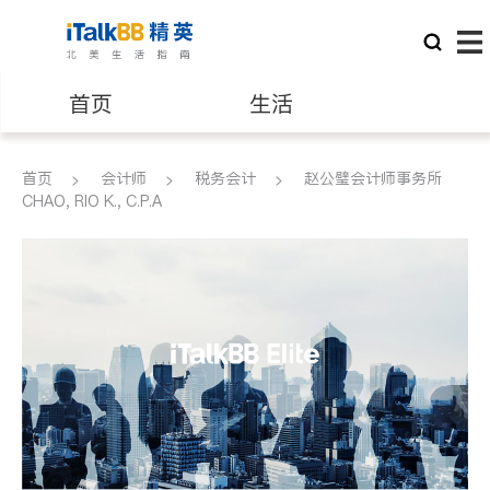
首页
生活
医生
律师
首页
会计师
税务会计
赵公璧会计师事务所
CHAO, RIO K., C.P.A
保险理财
房地产租售
建筑装修
教育
养老
非盈利组织