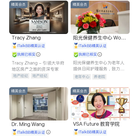
精英会员
精英会员
Tracy Zhang
阳光保健养生中心 World
shine
iTalkBB精英认证
iTalkBB精英认证
执照已核实
执照已核实
阳光保健养生中心为老年人
Tracy Zhang - 引领大华府
提供日间护理服务，致力于
地区房产之旅的资深专家
通过持续的护理创新来有效
地产经纪
地产经纪
老年中心
养老院
提升老年人的生活质量。
地产投资
商业地产
商铺租售
开发商建商
精英会员
精英会员
VSA Future 教育学院
Dr. Ming Wang
iTalkBB精英认证
iTalkBB精英认证