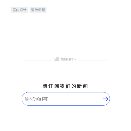
间
室内设计
瓷砖橱柜
卫浴洁具
地板建材
售前软装staging
室内装修
请订阅我们的新闻