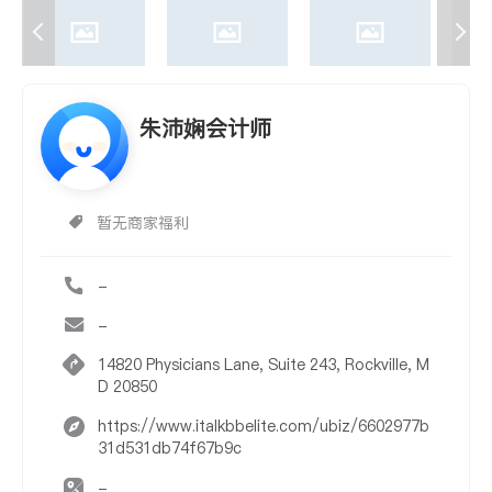
朱沛娴会计师
暂无商家福利
-
-
14820 Physicians Lane, Suite 243, Rockville, M
D 20850
https://www.italkbbelite.com/ubiz/6602977b
31d531db74f67b9c
-