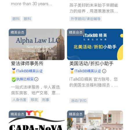
more than 30 years
孩子美好的未来始于早期能
experience in
力的培养，用愿景激发孩子
的学习潜力和动力。理念：
眼科
眼科
升学顾问/课后辅导
拥有成长型心态是成功的基
石。
精英会员
精英会员
爱法律师事务所
美国活动/折扣小助手
iTalkBB精英认证
iTalkBB精英认证
iTalkBB精英 官方账号。您
执照已核实
的美国生活福利播报员，精
一站式法律服务，华人首选.
选独家折扣、本地活动与专
房东房客、地产交易、意外
业讲座，第一时间享受您的
伤害、车祸重伤、商业诉
人身伤害
移民
刑事
活动/折扣
专属福利。
讼、商标注册、移民信托、
车祸理赔
民事
房地产
建筑合同、刑事案件全包办
信托/遗嘱
商业
商标注册
精英会员
精英会员
索赔
律师-其它
保释