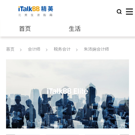
首页
生活
医生
律师
首页
会计师
税务会计
朱沛娴会计师
保险理财
房地产租售
建筑装修
教育
养老
非盈利组织