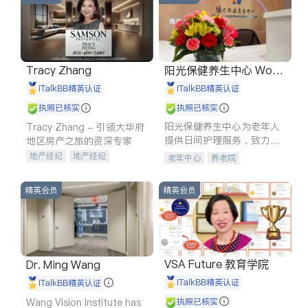
Tracy Zhang
阳光保健养生中心 World
shine
iTalkBB精英认证
iTalkBB精英认证
执照已核实
执照已核实
阳光保健养生中心为老年人
Tracy Zhang - 引领大华府
提供日间护理服务，致力于
地区房产之旅的资深专家
通过持续的护理创新来有效
地产经纪
地产经纪
老年中心
养老院
提升老年人的生活质量。
地产投资
商业地产
商铺租售
开发商建商
精英会员
精英会员
VSA Future 教育学院
Dr. Ming Wang
iTalkBB精英认证
iTalkBB精英认证
Wang Vision Institute has
执照已核实