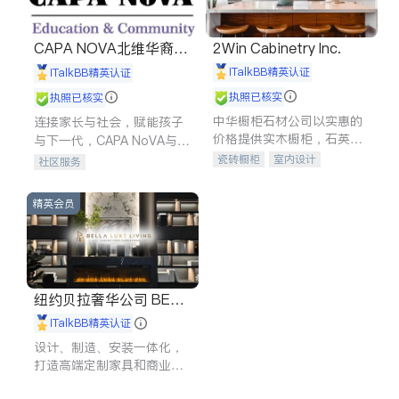
CAPA NOVA北维华裔家
2Win Cabinetry Inc.
长会
iTalkBB精英认证
iTalkBB精英认证
执照已核实
执照已核实
中华橱柜石材公司以实惠的
连接家长与社会，赋能孩子
价格提供实木橱柜，石英石
与下一代，CAPA NoVA与您
台面，多种优质不锈钢水
携手建设包容、公平、充满
瓷砖橱柜
室内设计
社区服务
槽、水龙头与抽油烟机。品
希望的社区。
建筑设计
卫浴洁具
质厨房，家的选择。
室内装修
精英会员
纽约贝拉奢华公司 BELL
A LUXE
iTalkBB精英认证
设计、制造、安装一体化，
打造高端定制家具和商业空
间