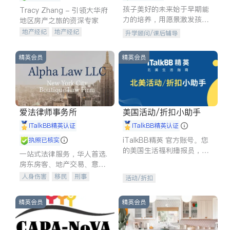
孩子美好的未来始于早期能
Tracy Zhang - 引领大华府
力的培养，用愿景激发孩子
地区房产之旅的资深专家
的学习潜力和动力。理念：
地产经纪
地产经纪
升学顾问/课后辅导
拥有成长型心态是成功的基
地产投资
商业地产
石。
商铺租售
开发商建商
精英会员
精英会员
爱法律师事务所
美国活动/折扣小助手
iTalkBB精英认证
iTalkBB精英认证
iTalkBB精英 官方账号。您
执照已核实
的美国生活福利播报员，精
一站式法律服务，华人首选.
选独家折扣、本地活动与专
房东房客、地产交易、意外
业讲座，第一时间享受您的
伤害、车祸重伤、商业诉
人身伤害
移民
刑事
活动/折扣
专属福利。
讼、商标注册、移民信托、
车祸理赔
民事
房地产
建筑合同、刑事案件全包办
信托/遗嘱
商业
商标注册
精英会员
精英会员
索赔
律师-其它
保释