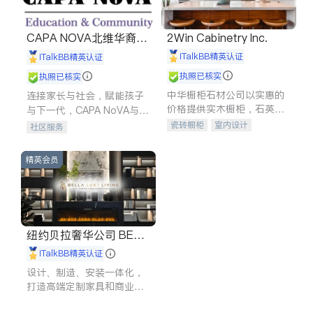
CAPA NOVA北维华裔家
2Win Cabinetry Inc.
长会
iTalkBB精英认证
iTalkBB精英认证
执照已核实
执照已核实
中华橱柜石材公司以实惠的
连接家长与社会，赋能孩子
价格提供实木橱柜，石英石
与下一代，CAPA NoVA与您
台面，多种优质不锈钢水
携手建设包容、公平、充满
瓷砖橱柜
室内设计
社区服务
槽、水龙头与抽油烟机。品
希望的社区。
建筑设计
卫浴洁具
质厨房，家的选择。
室内装修
精英会员
纽约贝拉奢华公司 BELL
A LUXE
iTalkBB精英认证
设计、制造、安装一体化，
打造高端定制家具和商业空
间