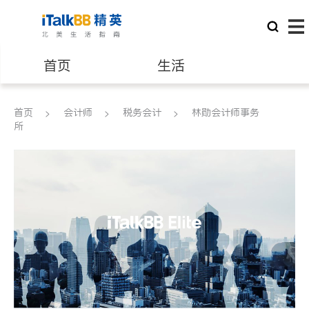
首页
生活
医生
律师
首页
会计师
税务会计
林勋会计师事务
所
保险理财
房地产租售
建筑装修
教育
养老
非盈利组织