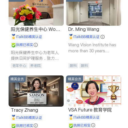
阳光保健养生中心 World
Dr. Ming Wang
shine
iTalkBB精英认证
iTalkBB精英认证
Wang Vision Institute has
执照已核实
more than 30 years
阳光保健养生中心为老年人
experience in
提供日间护理服务，致力于
通过持续的护理创新来有效
老年中心
养老院
眼科
眼科
提升老年人的生活质量。
精英会员
精英会员
VSA Future 教育学院
Tracy Zhang
iTalkBB精英认证
iTalkBB精英认证
执照已核实
执照已核实