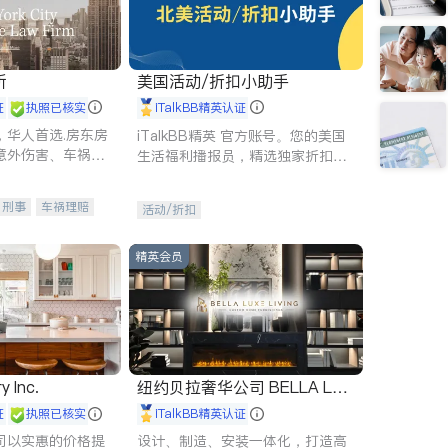
所
美国活动/折扣小助手
证
执照已核实
iTalkBB精英认证
，华人首选.房东房
iTalkBB精英 官方账号。您的美国
意外伤害、车祸重
生活福利播报员，精选独家折扣、
商标注册、移民信
本地活动与专业讲座，第一时间享
刑事案件全包办
受您的专属福利。
刑事
车祸理赔
活动/折扣
信托/遗嘱
商业
律师-其它
保释
精英会员
y Inc.
纽约贝拉奢华公司 BELLA LUX
E
证
执照已核实
iTalkBB精英认证
司以实惠的价格提
设计、制造、安装一体化，打造高