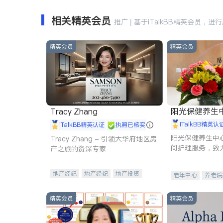
相关精英会员
推广 | 基于iTalkBB精英会员，进
精英会员
精英会员
阳光保健养生中心 
Tracy Zhang
iTalkBB精英认
iTalkBB精英认证
执照已核实
阳光保健养生中
Tracy Zhang - 引领大华府地区房
间护理服务，致
产之旅的资深专家
理创新来有效提
量。
地产经纪
地产经纪
地产投资
老年中心
养老院
商业地产
商铺租售
开发商建商
精英会员
精英会员