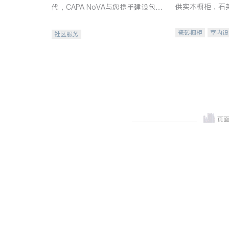
供实木橱柜，石
代，CAPA NoVA与您携手建设包
质不锈钢水槽、
容、公平、充满希望的社区。
机。品质厨房，
瓷砖橱柜
室内设
社区服务
卫浴洁具
室内