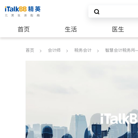
首页
生活
医生
养老
非盈利组织
首页
会计师
税务会计
智慧会计税务所