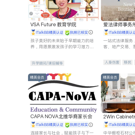
VSA Future 教育学院
爱法律师事务
iTalkBB精英认证
执照已核实
iTalkBB精英认
孩子美好的未来始于早期能力的培
一站式法律服务
养，用愿景激发孩子的学习潜力和
客、地产交易、
动力。理念：拥有成长型心态是成
伤、商业诉讼、
功的基石。
托、建筑合同、
人身伤害
移民
升学顾问/课后辅导
民事
房地产
商标注册
索赔
精英会员
精英会员
CAPA NOVA北维华裔家长会
2Win Cabinetr
iTalkBB精英认证
执照已核实
iTalkBB精英认
连接家长与社会，赋能孩子与下一
中华橱柜石材公