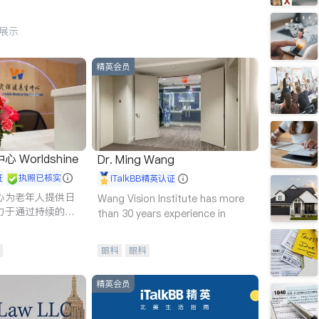
行展示
精英会员
Worldshine
Dr. Ming Wang
证
执照已核实
iTalkBB精英认证
心为老年人提供日
Wang Vision Institute has more
力于通过持续的护
than 30 years experience in
升老年人的生活质
眼科
眼科
精英会员