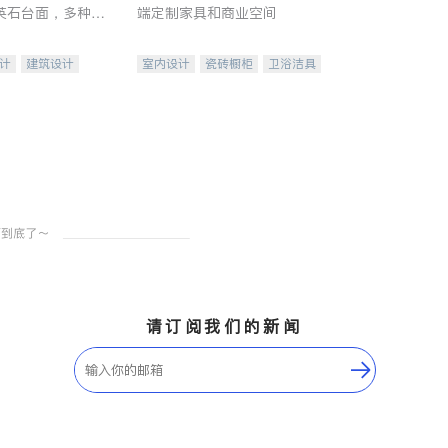
英石台面，多种优
端定制家具和商业空间
水龙头与抽油烟
家的选择。
计
建筑设计
室内设计
瓷砖橱柜
卫浴洁具
装修
地板建材
售前软装staging
室内装修
请订阅我们的新闻