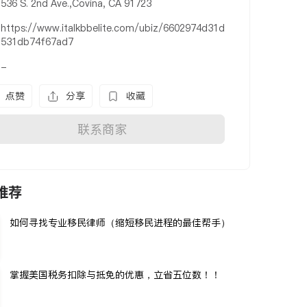
536 S. 2nd Ave.,Covina, CA 91723
https://www.italkbbelite.com/ubiz/6602974d31d
531db74f67ad7
-
点赞
分享
收藏
联系商家
推荐
如何寻找专业移民律师（缩短移民进程的最佳帮手）
掌握美国税务扣除与抵免的优惠，立省五位数！！