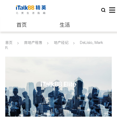
首页
生活
医生
律师
首页
房地产租售
地产经纪
DeLisio, Mark
R.
保险理财
房地产租售
建筑装修
教育
养老
非盈利组织