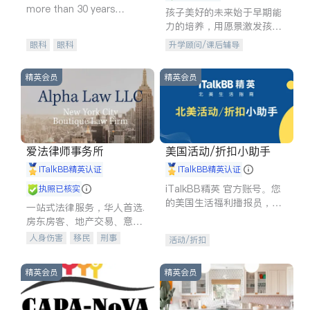
more than 30 years
孩子美好的未来始于早期能
experience in
力的培养，用愿景激发孩子
的学习潜力和动力。理念：
眼科
眼科
升学顾问/课后辅导
拥有成长型心态是成功的基
石。
精英会员
精英会员
爱法律师事务所
美国活动/折扣小助手
iTalkBB精英认证
iTalkBB精英认证
iTalkBB精英 官方账号。您
执照已核实
的美国生活福利播报员，精
一站式法律服务，华人首选.
选独家折扣、本地活动与专
房东房客、地产交易、意外
业讲座，第一时间享受您的
伤害、车祸重伤、商业诉
人身伤害
移民
刑事
活动/折扣
专属福利。
讼、商标注册、移民信托、
车祸理赔
民事
房地产
建筑合同、刑事案件全包办
信托/遗嘱
商业
商标注册
精英会员
精英会员
索赔
律师-其它
保释