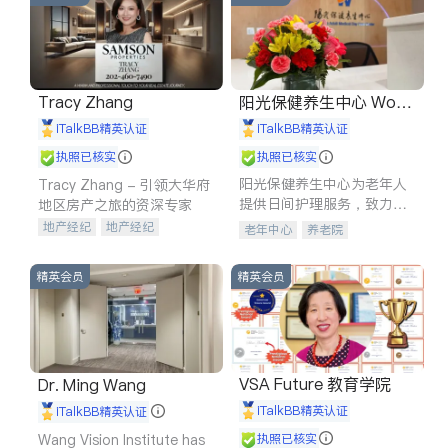
Tracy Zhang
阳光保健养生中心 World
shine
iTalkBB精英认证
iTalkBB精英认证
执照已核实
执照已核实
阳光保健养生中心为老年人
Tracy Zhang - 引领大华府
提供日间护理服务，致力于
地区房产之旅的资深专家
通过持续的护理创新来有效
地产经纪
地产经纪
老年中心
养老院
提升老年人的生活质量。
地产投资
商业地产
商铺租售
开发商建商
精英会员
精英会员
VSA Future 教育学院
Dr. Ming Wang
iTalkBB精英认证
iTalkBB精英认证
Wang Vision Institute has
执照已核实