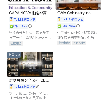
CAPA NOVA北维华裔家
2Win Cabinetry Inc.
长会
iTalkBB精英认证
iTalkBB精英认证
执照已核实
执照已核实
中华橱柜石材公司以实惠的
连接家长与社会，赋能孩子
价格提供实木橱柜，石英石
与下一代，CAPA NoVA与您
台面，多种优质不锈钢水
携手建设包容、公平、充满
瓷砖橱柜
室内设计
社区服务
槽、水龙头与抽油烟机。品
希望的社区。
建筑设计
卫浴洁具
质厨房，家的选择。
室内装修
精英会员
纽约贝拉奢华公司 BELL
A LUXE
iTalkBB精英认证
设计、制造、安装一体化，
打造高端定制家具和商业空
间