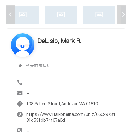
DeLisio, Mark R.
暂无商家福利
-
-
108 Salem Street,Andover,MA 01810
https://www.italkbbelite.com/ubiz/66029734
31d531db74f67a6d
-