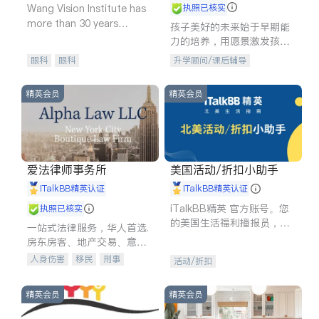
Wang Vision Institute has
执照已核实
more than 30 years
孩子美好的未来始于早期能
experience in
力的培养，用愿景激发孩子
的学习潜力和动力。理念：
眼科
眼科
升学顾问/课后辅导
拥有成长型心态是成功的基
石。
精英会员
精英会员
爱法律师事务所
美国活动/折扣小助手
iTalkBB精英认证
iTalkBB精英认证
iTalkBB精英 官方账号。您
执照已核实
的美国生活福利播报员，精
一站式法律服务，华人首选.
选独家折扣、本地活动与专
房东房客、地产交易、意外
业讲座，第一时间享受您的
伤害、车祸重伤、商业诉
人身伤害
移民
刑事
活动/折扣
专属福利。
讼、商标注册、移民信托、
车祸理赔
民事
房地产
建筑合同、刑事案件全包办
信托/遗嘱
商业
商标注册
精英会员
精英会员
索赔
律师-其它
保释