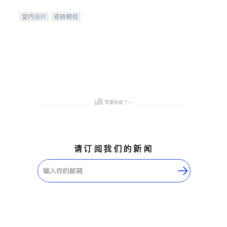
间
室内设计
瓷砖橱柜
卫浴洁具
地板建材
售前软装staging
室内装修
请订阅我们的新闻