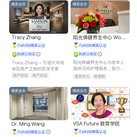
精英会员
精英会员
Tracy Zhang
阳光保健养生中心 World
shine
iTalkBB精英认证
iTalkBB精英认证
执照已核实
执照已核实
阳光保健养生中心为老年人
Tracy Zhang - 引领大华府
提供日间护理服务，致力于
地区房产之旅的资深专家
通过持续的护理创新来有效
地产经纪
地产经纪
老年中心
养老院
提升老年人的生活质量。
地产投资
商业地产
商铺租售
开发商建商
精英会员
精英会员
VSA Future 教育学院
Dr. Ming Wang
iTalkBB精英认证
iTalkBB精英认证