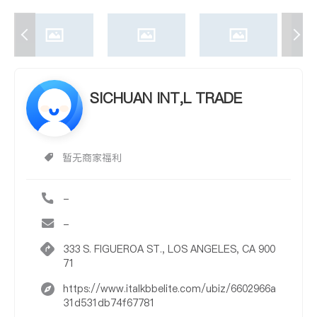
SICHUAN INT,L TRADE
暂无商家福利
-
-
333 S. FIGUEROA ST., LOS ANGELES, CA 900
71
https://www.italkbbelite.com/ubiz/6602966a
31d531db74f67781