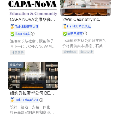
CAPA NOVA北维华裔家
2Win Cabinetry Inc.
长会
iTalkBB精英认证
iTalkBB精英认证
执照已核实
执照已核实
中华橱柜石材公司以实惠的
连接家长与社会，赋能孩子
价格提供实木橱柜，石英石
与下一代，CAPA NoVA与您
台面，多种优质不锈钢水
携手建设包容、公平、充满
瓷砖橱柜
室内设计
社区服务
槽、水龙头与抽油烟机。品
希望的社区。
建筑设计
卫浴洁具
质厨房，家的选择。
室内装修
精英会员
纽约贝拉奢华公司 BELL
A LUXE
iTalkBB精英认证
设计、制造、安装一体化，
打造高端定制家具和商业空