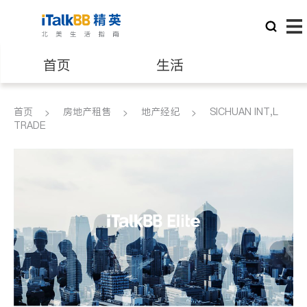
首页
生活
医生
律师
首页
房地产租售
地产经纪
SICHUAN INT,L
TRADE
保险理财
房地产租售
建筑装修
教育
养老
非盈利组织