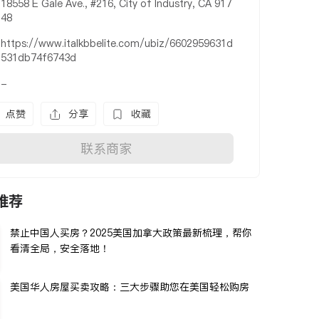
18558 E Gale Ave., #216, City of Industry, CA 917
48
https://www.italkbbelite.com/ubiz/6602959631d
531db74f6743d
-
点赞
分享
收藏
联系商家
推荐
禁止中国人买房？2025美国加拿大政策最新梳理，帮你
看清全局，安全落地！
美国华人房屋买卖攻略：三大步骤助您在美国轻松购房