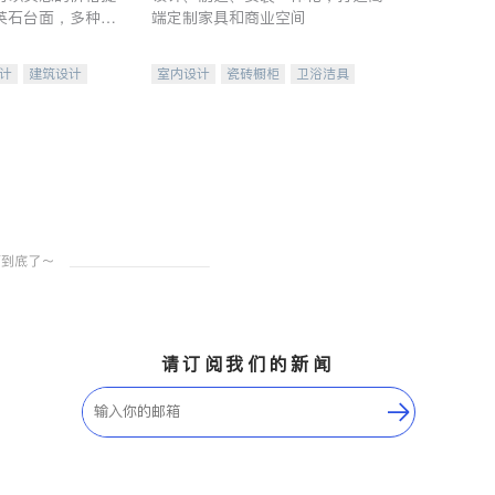
英石台面，多种优
端定制家具和商业空间
水龙头与抽油烟
家的选择。
计
建筑设计
室内设计
瓷砖橱柜
卫浴洁具
装修
地板建材
售前软装staging
室内装修
请订阅我们的新闻