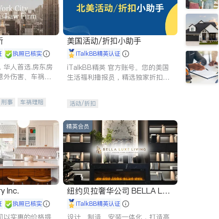
所
美国活动/折扣小助手
证
执照已核实
iTalkBB精英认证
，华人首选.房东房
iTalkBB精英 官方账号。您的美国
意外伤害、车祸重
生活福利播报员，精选独家折扣、
商标注册、移民信
本地活动与专业讲座，第一时间享
刑事案件全包办
受您的专属福利。
刑事
车祸理赔
活动/折扣
信托/遗嘱
商业
律师-其它
保释
精英会员
y Inc.
纽约贝拉奢华公司 BELLA LUX
E
证
执照已核实
iTalkBB精英认证
司以实惠的价格提
设计、制造、安装一体化，打造高