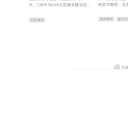
供实木橱柜，石
代，CAPA NoVA与您携手建设包
质不锈钢水槽、
容、公平、充满希望的社区。
机。品质厨房，
瓷砖橱柜
室内设
社区服务
卫浴洁具
室内