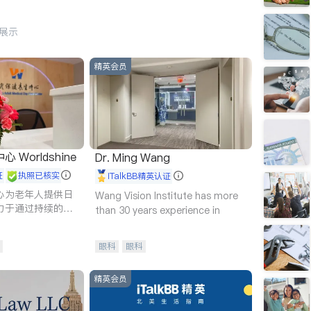
行展示
精英会员
Worldshine
Dr. Ming Wang
证
执照已核实
iTalkBB精英认证
心为老年人提供日
Wang Vision Institute has more
力于通过持续的护
than 30 years experience in
升老年人的生活质
眼科
眼科
精英会员