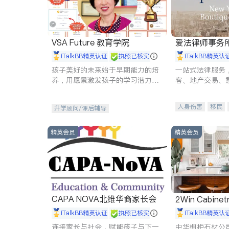
VSA Future 教育学院
爱法律师事务
iTalkBB精英认证
执照已核实
iTalkBB精英认
孩子美好的未来始于早期能力的培
一站式法律服务
养，用愿景激发孩子的学习潜力和
客、地产交易、
动力。理念：拥有成长型心态是成
伤、商业诉讼、
功的基石。
托、建筑合同、
人身伤害
移民
升学顾问/课后辅导
民事
房地产
商标注册
索赔
精英会员
精英会员
CAPA NOVA北维华裔家长会
2Win Cabinetr
iTalkBB精英认证
执照已核实
iTalkBB精英认
连接家长与社会，赋能孩子与下一
中华橱柜石材公