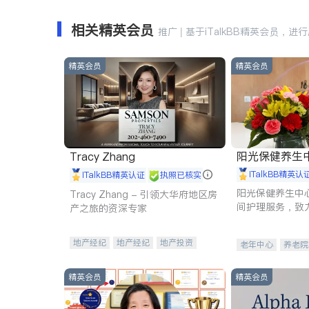
相关精英会员
推广 | 基于iTalkBB精英会员，进
精英会员
精英会员
阳光保健养生中心 
Tracy Zhang
iTalkBB精英认
iTalkBB精英认证
执照已核实
阳光保健养生中
Tracy Zhang - 引领大华府地区房
间护理服务，致
产之旅的资深专家
理创新来有效提
量。
地产经纪
地产经纪
地产投资
老年中心
养老院
商业地产
商铺租售
开发商建商
精英会员
精英会员