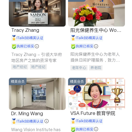
Tracy Zhang
阳光保健养生中心 World
shine
iTalkBB精英认证
iTalkBB精英认证
执照已核实
执照已核实
阳光保健养生中心为老年人
Tracy Zhang - 引领大华府
提供日间护理服务，致力于
地区房产之旅的资深专家
通过持续的护理创新来有效
地产经纪
地产经纪
老年中心
养老院
提升老年人的生活质量。
地产投资
商业地产
商铺租售
开发商建商
精英会员
精英会员
VSA Future 教育学院
Dr. Ming Wang
iTalkBB精英认证
iTalkBB精英认证
Wang Vision Institute has
执照已核实