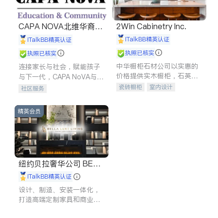
CAPA NOVA北维华裔家
2Win Cabinetry Inc.
长会
iTalkBB精英认证
iTalkBB精英认证
执照已核实
执照已核实
中华橱柜石材公司以实惠的
连接家长与社会，赋能孩子
价格提供实木橱柜，石英石
与下一代，CAPA NoVA与您
台面，多种优质不锈钢水
携手建设包容、公平、充满
瓷砖橱柜
室内设计
社区服务
槽、水龙头与抽油烟机。品
希望的社区。
建筑设计
卫浴洁具
质厨房，家的选择。
室内装修
精英会员
纽约贝拉奢华公司 BELL
A LUXE
iTalkBB精英认证
设计、制造、安装一体化，
打造高端定制家具和商业空
间