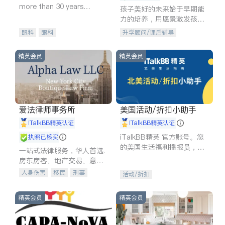
more than 30 years
孩子美好的未来始于早期能
experience in
力的培养，用愿景激发孩子
的学习潜力和动力。理念：
眼科
眼科
升学顾问/课后辅导
拥有成长型心态是成功的基
石。
精英会员
精英会员
爱法律师事务所
美国活动/折扣小助手
iTalkBB精英认证
iTalkBB精英认证
iTalkBB精英 官方账号。您
执照已核实
的美国生活福利播报员，精
一站式法律服务，华人首选.
选独家折扣、本地活动与专
房东房客、地产交易、意外
业讲座，第一时间享受您的
伤害、车祸重伤、商业诉
人身伤害
移民
刑事
活动/折扣
专属福利。
讼、商标注册、移民信托、
车祸理赔
民事
房地产
建筑合同、刑事案件全包办
信托/遗嘱
商业
商标注册
精英会员
精英会员
索赔
律师-其它
保释