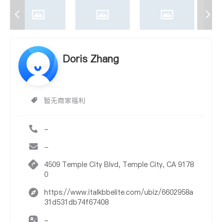
Doris Zhang
暂无商家福利
-
-
4509 Temple City Blvd, Temple City, CA 9178
0
https://www.italkbbelite.com/ubiz/6602958a
31d531db74f67408
-