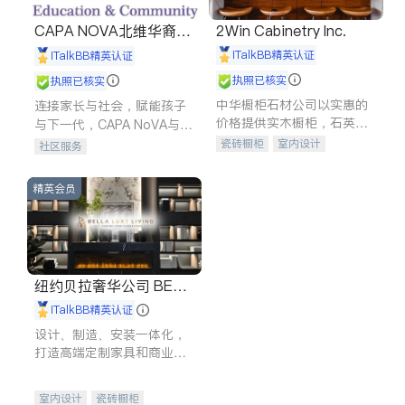
CAPA NOVA北维华裔家
2Win Cabinetry Inc.
长会
iTalkBB精英认证
iTalkBB精英认证
执照已核实
执照已核实
中华橱柜石材公司以实惠的
连接家长与社会，赋能孩子
价格提供实木橱柜，石英石
与下一代，CAPA NoVA与您
台面，多种优质不锈钢水
携手建设包容、公平、充满
瓷砖橱柜
室内设计
社区服务
槽、水龙头与抽油烟机。品
希望的社区。
建筑设计
卫浴洁具
质厨房，家的选择。
室内装修
精英会员
纽约贝拉奢华公司 BELL
A LUXE
iTalkBB精英认证
设计、制造、安装一体化，
打造高端定制家具和商业空
间
室内设计
瓷砖橱柜