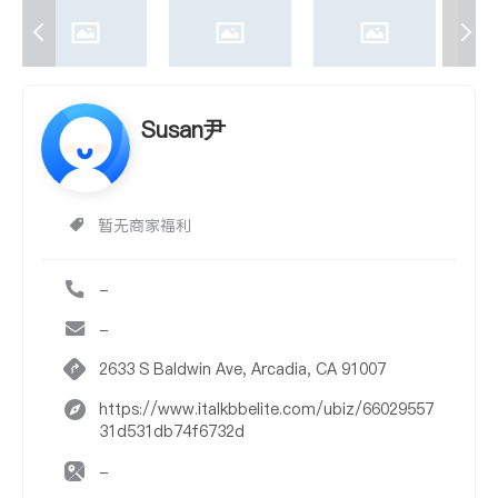
Susan尹
暂无商家福利
-
-
2633 S Baldwin Ave, Arcadia, CA 91007
https://www.italkbbelite.com/ubiz/66029557
31d531db74f6732d
-