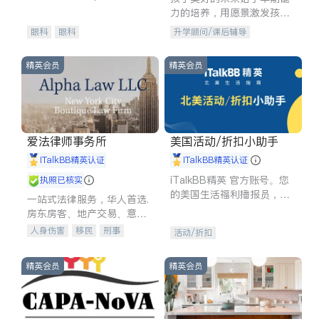
experience in
力的培养，用愿景激发孩子
的学习潜力和动力。理念：
眼科
眼科
升学顾问/课后辅导
拥有成长型心态是成功的基
石。
精英会员
精英会员
爱法律师事务所
美国活动/折扣小助手
iTalkBB精英认证
iTalkBB精英认证
iTalkBB精英 官方账号。您
执照已核实
的美国生活福利播报员，精
一站式法律服务，华人首选.
选独家折扣、本地活动与专
房东房客、地产交易、意外
业讲座，第一时间享受您的
伤害、车祸重伤、商业诉
人身伤害
移民
刑事
活动/折扣
专属福利。
讼、商标注册、移民信托、
车祸理赔
民事
房地产
建筑合同、刑事案件全包办
信托/遗嘱
商业
商标注册
精英会员
精英会员
索赔
律师-其它
保释