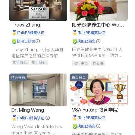
Tracy Zhang
阳光保健养生中心 World
shine
iTalkBB精英认证
iTalkBB精英认证
执照已核实
执照已核实
阳光保健养生中心为老年人
Tracy Zhang - 引领大华府
提供日间护理服务，致力于
地区房产之旅的资深专家
通过持续的护理创新来有效
地产经纪
地产经纪
老年中心
养老院
提升老年人的生活质量。
地产投资
商业地产
商铺租售
开发商建商
精英会员
精英会员
VSA Future 教育学院
Dr. Ming Wang
iTalkBB精英认证
iTalkBB精英认证
Wang Vision Institute has
执照已核实
more than 30 years
孩子美好的未来始于早期能