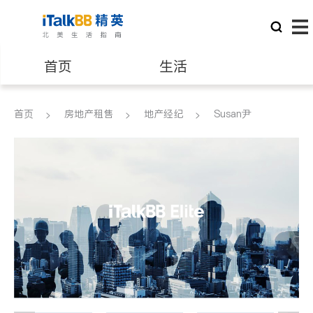
首页
生活
医生
律师
首页
房地产租售
地产经纪
Susan尹
保险理财
房地产租售
建筑装修
教育
养老
非盈利组织