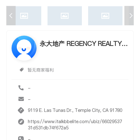
永大地产 REGENCY REALTY C
ORP.
暂无商家福利
-
-
9119 E. Las Tunas Dr., Temple City, CA 91780
https://www.italkbbelite.com/ubiz/66029537
31d531db74f672a5
-