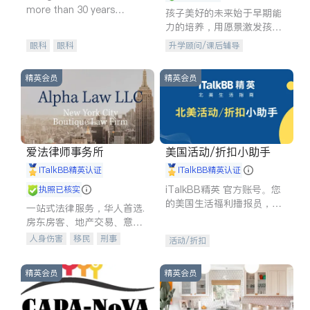
more than 30 years
孩子美好的未来始于早期能
experience in
力的培养，用愿景激发孩子
的学习潜力和动力。理念：
眼科
眼科
升学顾问/课后辅导
拥有成长型心态是成功的基
石。
精英会员
精英会员
爱法律师事务所
美国活动/折扣小助手
iTalkBB精英认证
iTalkBB精英认证
iTalkBB精英 官方账号。您
执照已核实
的美国生活福利播报员，精
一站式法律服务，华人首选.
选独家折扣、本地活动与专
房东房客、地产交易、意外
业讲座，第一时间享受您的
伤害、车祸重伤、商业诉
人身伤害
移民
刑事
活动/折扣
专属福利。
讼、商标注册、移民信托、
车祸理赔
民事
房地产
建筑合同、刑事案件全包办
信托/遗嘱
商业
商标注册
精英会员
精英会员
索赔
律师-其它
保释