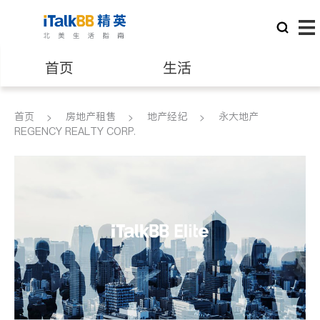
首页
生活
医生
律师
首页
房地产租售
地产经纪
永大地产
REGENCY REALTY CORP.
保险理财
房地产租售
建筑装修
教育
养老
非盈利组织