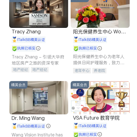
Tracy Zhang
阳光保健养生中心 World
shine
iTalkBB精英认证
iTalkBB精英认证
执照已核实
执照已核实
阳光保健养生中心为老年人
Tracy Zhang - 引领大华府
提供日间护理服务，致力于
地区房产之旅的资深专家
通过持续的护理创新来有效
地产经纪
地产经纪
老年中心
养老院
提升老年人的生活质量。
地产投资
商业地产
商铺租售
开发商建商
精英会员
精英会员
VSA Future 教育学院
Dr. Ming Wang
iTalkBB精英认证
iTalkBB精英认证
Wang Vision Institute has
执照已核实