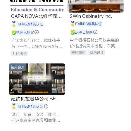
CAPA NOVA北维华裔家
2Win Cabinetry Inc.
长会
iTalkBB精英认证
iTalkBB精英认证
执照已核实
执照已核实
中华橱柜石材公司以实惠的
连接家长与社会，赋能孩子
价格提供实木橱柜，石英石
与下一代，CAPA NoVA与您
台面，多种优质不锈钢水
携手建设包容、公平、充满
瓷砖橱柜
室内设计
社区服务
槽、水龙头与抽油烟机。品
希望的社区。
建筑设计
卫浴洁具
质厨房，家的选择。
室内装修
精英会员
纽约贝拉奢华公司 BELL
A LUXE
iTalkBB精英认证
设计、制造、安装一体化，
打造高端定制家具和商业空
间