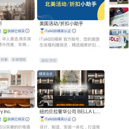
所
美国活动/折扣小助手
证
执照已核实
iTalkBB精英认证
，华人首选.房东房
iTalkBB精英 官方账号。您的美国
意外伤害、车祸重
生活福利播报员，精选独家折扣、
商标注册、移民信
本地活动与专业讲座，第一时间享
刑事案件全包办
受您的专属福利。
刑事
车祸理赔
活动/折扣
信托/遗嘱
商业
律师-其它
保释
精英会员
y Inc.
纽约贝拉奢华公司 BELLA LUX
E
证
执照已核实
iTalkBB精英认证
司以实惠的价格提
设计、制造、安装一体化，打造高