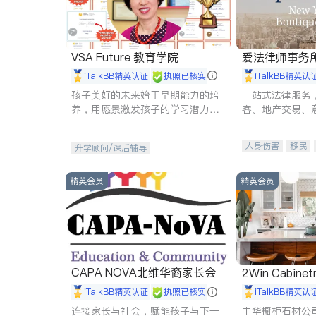
VSA Future 教育学院
爱法律师事务
iTalkBB精英认证
执照已核实
iTalkBB精英认
孩子美好的未来始于早期能力的培
一站式法律服务
养，用愿景激发孩子的学习潜力和
客、地产交易、
动力。理念：拥有成长型心态是成
伤、商业诉讼、
功的基石。
托、建筑合同、
人身伤害
移民
升学顾问/课后辅导
民事
房地产
商标注册
索赔
精英会员
精英会员
CAPA NOVA北维华裔家长会
2Win Cabinetr
iTalkBB精英认证
执照已核实
iTalkBB精英认
连接家长与社会，赋能孩子与下一
中华橱柜石材公