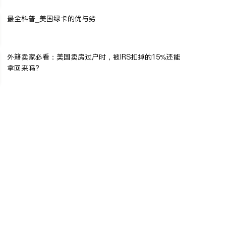
最全科普_美国绿卡的优与劣
外籍卖家必看：美国卖房过户时，被IRS扣掉的15%还能
拿回来吗?