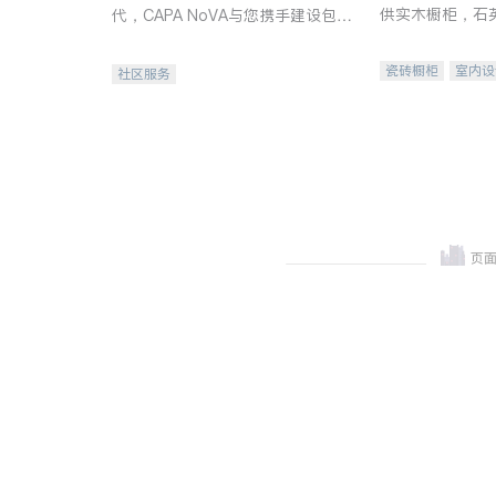
供实木橱柜，石
代，CAPA NoVA与您携手建设包
质不锈钢水槽、
容、公平、充满希望的社区。
机。品质厨房，
瓷砖橱柜
室内设
社区服务
卫浴洁具
室内