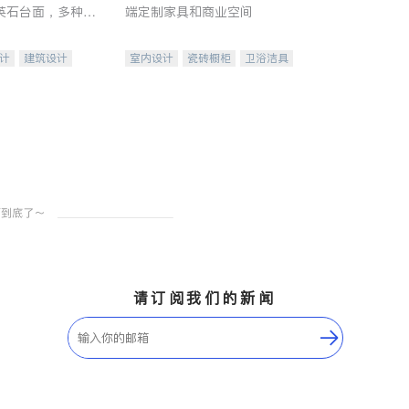
英石台面，多种优
端定制家具和商业空间
水龙头与抽油烟
家的选择。
计
建筑设计
室内设计
瓷砖橱柜
卫浴洁具
装修
地板建材
售前软装staging
室内装修
请订阅我们的新闻