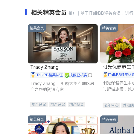
相关精英会员
推广 | 基于iTalkBB精英会员，进
精英会员
精英会员
阳光保健养生中心 
Tracy Zhang
iTalkBB精英认
iTalkBB精英认证
执照已核实
阳光保健养生中
Tracy Zhang - 引领大华府地区房
间护理服务，致
产之旅的资深专家
理创新来有效提
量。
地产经纪
地产经纪
地产投资
老年中心
养老院
商业地产
商铺租售
开发商建商
精英会员
精英会员