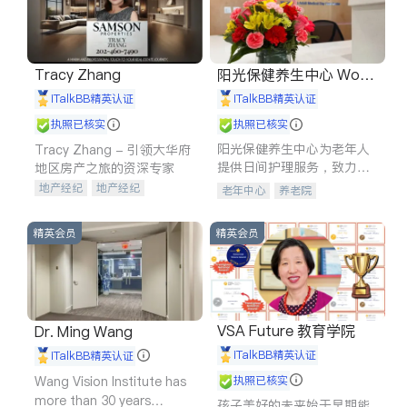
Tracy Zhang
阳光保健养生中心 World
shine
iTalkBB精英认证
iTalkBB精英认证
执照已核实
执照已核实
阳光保健养生中心为老年人
Tracy Zhang - 引领大华府
提供日间护理服务，致力于
地区房产之旅的资深专家
通过持续的护理创新来有效
地产经纪
地产经纪
老年中心
养老院
提升老年人的生活质量。
地产投资
商业地产
商铺租售
开发商建商
精英会员
精英会员
VSA Future 教育学院
Dr. Ming Wang
iTalkBB精英认证
iTalkBB精英认证
Wang Vision Institute has
执照已核实
more than 30 years
孩子美好的未来始于早期能