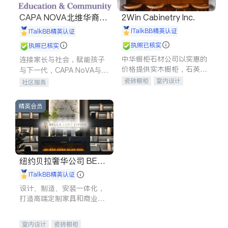
CAPA NOVA北维华裔家
2Win Cabinetry Inc.
长会
iTalkBB精英认证
iTalkBB精英认证
执照已核实
执照已核实
中华橱柜石材公司以实惠的
连接家长与社会，赋能孩子
价格提供实木橱柜，石英石
与下一代，CAPA NoVA与您
台面，多种优质不锈钢水
携手建设包容、公平、充满
瓷砖橱柜
室内设计
社区服务
槽、水龙头与抽油烟机。品
希望的社区。
建筑设计
卫浴洁具
质厨房，家的选择。
室内装修
精英会员
纽约贝拉奢华公司 BELL
A LUXE
iTalkBB精英认证
设计、制造、安装一体化，
打造高端定制家具和商业空
间
室内设计
瓷砖橱柜