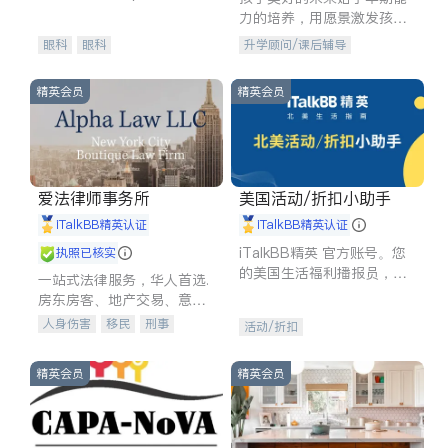
experience in
力的培养，用愿景激发孩子
的学习潜力和动力。理念：
眼科
眼科
升学顾问/课后辅导
拥有成长型心态是成功的基
石。
精英会员
精英会员
爱法律师事务所
美国活动/折扣小助手
iTalkBB精英认证
iTalkBB精英认证
iTalkBB精英 官方账号。您
执照已核实
的美国生活福利播报员，精
一站式法律服务，华人首选.
选独家折扣、本地活动与专
房东房客、地产交易、意外
业讲座，第一时间享受您的
伤害、车祸重伤、商业诉
人身伤害
移民
刑事
活动/折扣
专属福利。
讼、商标注册、移民信托、
车祸理赔
民事
房地产
建筑合同、刑事案件全包办
信托/遗嘱
商业
商标注册
精英会员
精英会员
索赔
律师-其它
保释