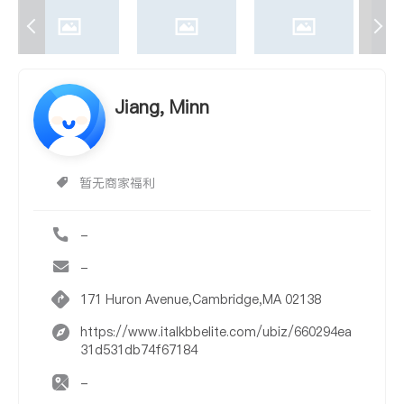
Jiang, Minn
暂无商家福利
-
-
171 Huron Avenue,Cambridge,MA 02138
https://www.italkbbelite.com/ubiz/660294ea
31d531db74f67184
-