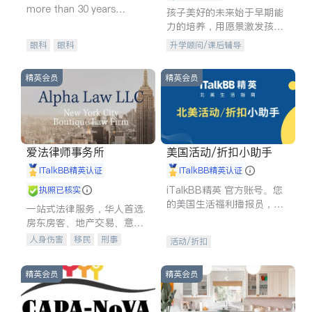
more than 30 years
孩子美好的未来始于早期能
experience in
力的培养，用愿景激发孩子
的学习潜力和动力。理念：
眼科
眼科
升学顾问/课后辅导
拥有成长型心态是成功的基
石。
精英会员
精英会员
爱法律师事务所
美国活动/折扣小助手
iTalkBB精英认证
iTalkBB精英认证
iTalkBB精英 官方账号。您
执照已核实
的美国生活福利播报员，精
一站式法律服务，华人首选.
选独家折扣、本地活动与专
房东房客、地产交易、意外
业讲座，第一时间享受您的
伤害、车祸重伤、商业诉
人身伤害
移民
刑事
活动/折扣
专属福利。
讼、商标注册、移民信托、
车祸理赔
民事
房地产
建筑合同、刑事案件全包办
信托/遗嘱
商业
商标注册
精英会员
精英会员
索赔
律师-其它
保释