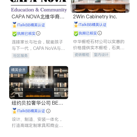
CAPA NOVA北维华裔家
2Win Cabinetry Inc.
长会
iTalkBB精英认证
iTalkBB精英认证
执照已核实
执照已核实
中华橱柜石材公司以实惠的
连接家长与社会，赋能孩子
价格提供实木橱柜，石英石
与下一代，CAPA NoVA与您
台面，多种优质不锈钢水
携手建设包容、公平、充满
瓷砖橱柜
室内设计
社区服务
槽、水龙头与抽油烟机。品
希望的社区。
建筑设计
卫浴洁具
质厨房，家的选择。
室内装修
精英会员
纽约贝拉奢华公司 BELL
A LUXE
iTalkBB精英认证
设计、制造、安装一体化，
打造高端定制家具和商业空
间