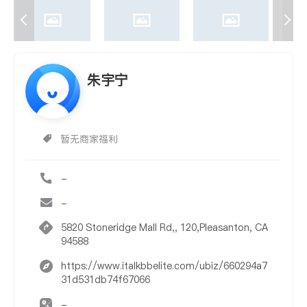
朱宇宁
暂无商家福利
-
-
5820 Stoneridge Mall Rd,, 120,Pleasanton, CA
94588
https://www.italkbbelite.com/ubiz/660294a7
31d531db74f67066
-