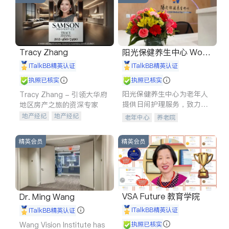
Tracy Zhang
阳光保健养生中心 World
shine
iTalkBB精英认证
iTalkBB精英认证
执照已核实
执照已核实
阳光保健养生中心为老年人
Tracy Zhang - 引领大华府
提供日间护理服务，致力于
地区房产之旅的资深专家
通过持续的护理创新来有效
地产经纪
地产经纪
老年中心
养老院
提升老年人的生活质量。
地产投资
商业地产
商铺租售
开发商建商
精英会员
精英会员
VSA Future 教育学院
Dr. Ming Wang
iTalkBB精英认证
iTalkBB精英认证
Wang Vision Institute has
执照已核实