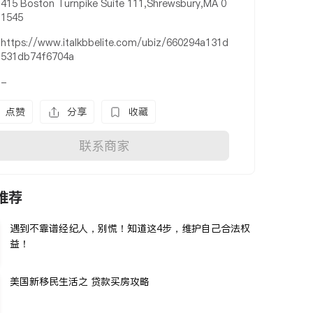
415 Boston Turnpike Suite 111,Shrewsbury,MA 0
1545
https://www.italkbbelite.com/ubiz/660294a131d
531db74f6704a
-
点赞
分享
收藏
联系商家
推荐
遇到不靠谱经纪人，别慌！知道这4步，维护自己合法权
益！
美国新移民生活之 贷款买房攻略