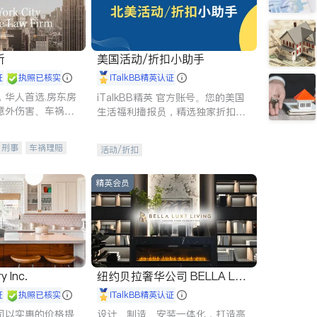
所
美国活动/折扣小助手
证
执照已核实
iTalkBB精英认证
，华人首选.房东房
iTalkBB精英 官方账号。您的美国
意外伤害、车祸重
生活福利播报员，精选独家折扣、
商标注册、移民信
本地活动与专业讲座，第一时间享
刑事案件全包办
受您的专属福利。
刑事
车祸理赔
活动/折扣
信托/遗嘱
商业
律师-其它
保释
精英会员
y Inc.
纽约贝拉奢华公司 BELLA LUX
E
证
执照已核实
iTalkBB精英认证
司以实惠的价格提
设计、制造、安装一体化，打造高