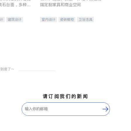
英石台面，多种优
端定制家具和商业空间
水龙头与抽油烟
家的选择。
计
建筑设计
室内设计
瓷砖橱柜
卫浴洁具
装修
地板建材
售前软装staging
室内装修
请订阅我们的新闻