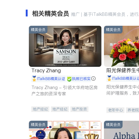
相关精英会员
推广 | 基于iTalkBB精英会员，进
精英会员
精英会员
阳光保健养生中心 
Tracy Zhang
iTalkBB精英认
iTalkBB精英认证
执照已核实
阳光保健养生中
Tracy Zhang - 引领大华府地区房
间护理服务，致
产之旅的资深专家
理创新来有效提
量。
地产经纪
地产经纪
地产投资
老年中心
养老院
商业地产
商铺租售
开发商建商
精英会员
精英会员