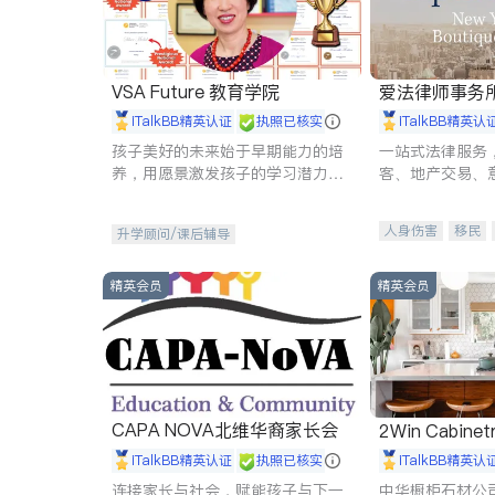
VSA Future 教育学院
爱法律师事务
iTalkBB精英认证
执照已核实
iTalkBB精英认
孩子美好的未来始于早期能力的培
一站式法律服务
养，用愿景激发孩子的学习潜力和
客、地产交易、
动力。理念：拥有成长型心态是成
伤、商业诉讼、
功的基石。
托、建筑合同、
人身伤害
移民
升学顾问/课后辅导
民事
房地产
商标注册
索赔
精英会员
精英会员
CAPA NOVA北维华裔家长会
2Win Cabinetr
iTalkBB精英认证
执照已核实
iTalkBB精英认
连接家长与社会，赋能孩子与下一
中华橱柜石材公