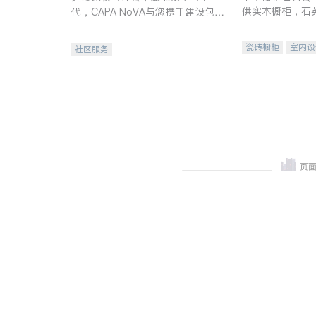
供实木橱柜，石
代，CAPA NoVA与您携手建设包
质不锈钢水槽、
容、公平、充满希望的社区。
机。品质厨房，
瓷砖橱柜
室内设
社区服务
卫浴洁具
室内