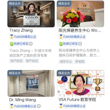
精英会员
精英会员
Tracy Zhang
阳光保健养生中心 World
shine
iTalkBB精英认证
iTalkBB精英认证
执照已核实
执照已核实
阳光保健养生中心为老年人
Tracy Zhang - 引领大华府
提供日间护理服务，致力于
地区房产之旅的资深专家
通过持续的护理创新来有效
地产经纪
地产经纪
老年中心
养老院
提升老年人的生活质量。
地产投资
商业地产
商铺租售
开发商建商
精英会员
精英会员
VSA Future 教育学院
Dr. Ming Wang
iTalkBB精英认证
iTalkBB精英认证