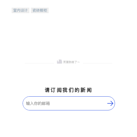
间
室内设计
瓷砖橱柜
卫浴洁具
地板建材
售前软装staging
室内装修
请订阅我们的新闻