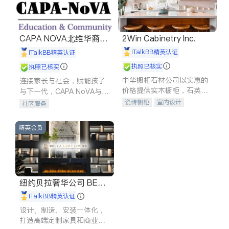
CAPA NOVA北维华裔家
2Win Cabinetry Inc.
长会
iTalkBB精英认证
iTalkBB精英认证
执照已核实
执照已核实
中华橱柜石材公司以实惠的
连接家长与社会，赋能孩子
价格提供实木橱柜，石英石
与下一代，CAPA NoVA与您
台面，多种优质不锈钢水
携手建设包容、公平、充满
瓷砖橱柜
室内设计
社区服务
槽、水龙头与抽油烟机。品
希望的社区。
建筑设计
卫浴洁具
质厨房，家的选择。
室内装修
精英会员
纽约贝拉奢华公司 BELL
A LUXE
iTalkBB精英认证
设计、制造、安装一体化，
打造高端定制家具和商业空