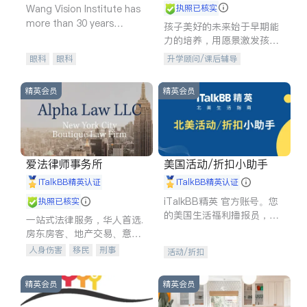
Wang Vision Institute has
执照已核实
more than 30 years
孩子美好的未来始于早期能
experience in
力的培养，用愿景激发孩子
的学习潜力和动力。理念：
眼科
眼科
升学顾问/课后辅导
拥有成长型心态是成功的基
石。
精英会员
精英会员
爱法律师事务所
美国活动/折扣小助手
iTalkBB精英认证
iTalkBB精英认证
iTalkBB精英 官方账号。您
执照已核实
的美国生活福利播报员，精
一站式法律服务，华人首选.
选独家折扣、本地活动与专
房东房客、地产交易、意外
业讲座，第一时间享受您的
伤害、车祸重伤、商业诉
人身伤害
移民
刑事
活动/折扣
专属福利。
讼、商标注册、移民信托、
车祸理赔
民事
房地产
建筑合同、刑事案件全包办
信托/遗嘱
商业
商标注册
精英会员
精英会员
索赔
律师-其它
保释