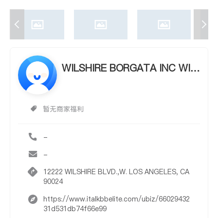
WILSHIRE BORGATA INC WIL
SHIRE BORGATA INC
暂无商家福利
-
-
12222 WILSHIRE BLVD.,W. LOS ANGELES, CA
90024
https://www.italkbbelite.com/ubiz/66029432
31d531db74f66e99