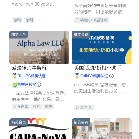
more than 30 years
孩子美好的未来始于早期能
experience in
力的培养，用愿景激发孩子
的学习潜力和动力。理念：
眼科
眼科
升学顾问/课后辅导
拥有成长型心态是成功的基
石。
精英会员
精英会员
爱法律师事务所
美国活动/折扣小助手
iTalkBB精英认证
iTalkBB精英认证
iTalkBB精英 官方账号。您
执照已核实
的美国生活福利播报员，精
一站式法律服务，华人首选.
选独家折扣、本地活动与专
房东房客、地产交易、意外
业讲座，第一时间享受您的
伤害、车祸重伤、商业诉
人身伤害
移民
刑事
活动/折扣
专属福利。
讼、商标注册、移民信托、
车祸理赔
民事
房地产
建筑合同、刑事案件全包办
信托/遗嘱
商业
商标注册
精英会员
精英会员
索赔
律师-其它
保释