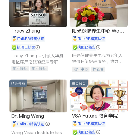
Tracy Zhang
阳光保健养生中心 World
shine
iTalkBB精英认证
iTalkBB精英认证
执照已核实
执照已核实
阳光保健养生中心为老年人
Tracy Zhang - 引领大华府
提供日间护理服务，致力于
地区房产之旅的资深专家
通过持续的护理创新来有效
地产经纪
地产经纪
老年中心
养老院
提升老年人的生活质量。
地产投资
商业地产
商铺租售
开发商建商
精英会员
精英会员
VSA Future 教育学院
Dr. Ming Wang
iTalkBB精英认证
iTalkBB精英认证
Wang Vision Institute has
执照已核实