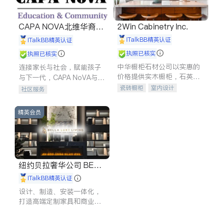
CAPA NOVA北维华裔家
2Win Cabinetry Inc.
长会
iTalkBB精英认证
iTalkBB精英认证
执照已核实
执照已核实
中华橱柜石材公司以实惠的
连接家长与社会，赋能孩子
价格提供实木橱柜，石英石
与下一代，CAPA NoVA与您
台面，多种优质不锈钢水
携手建设包容、公平、充满
瓷砖橱柜
室内设计
社区服务
槽、水龙头与抽油烟机。品
希望的社区。
建筑设计
卫浴洁具
质厨房，家的选择。
室内装修
精英会员
纽约贝拉奢华公司 BELL
A LUXE
iTalkBB精英认证
设计、制造、安装一体化，
打造高端定制家具和商业空
间