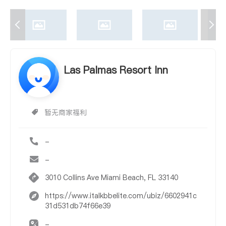
Las Palmas Resort Inn
暂无商家福利
-
-
3010 Collins Ave Miami Beach, FL 33140
https://www.italkbbelite.com/ubiz/6602941c
31d531db74f66e39
-