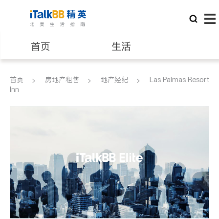
首页
生活
医生
律师
首页
房地产租售
地产经纪
Las Palmas Resort
Inn
保险理财
房地产租售
建筑装修
教育
养老
非盈利组织