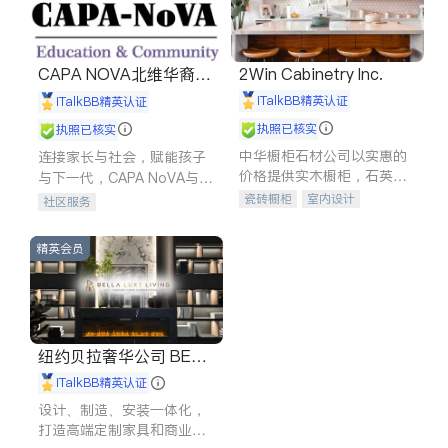
CAPA NOVA北维华裔家
2Win Cabinetry Inc.
长会
iTalkBB精英认证
iTalkBB精英认证
执照已核实
执照已核实
中华橱柜石材公司以实惠的
连接家长与社会，赋能孩子
价格提供实木橱柜，石英石
与下一代，CAPA NoVA与您
台面，多种优质不锈钢水
携手建设包容、公平、充满
瓷砖橱柜
室内设计
社区服务
槽、水龙头与抽油烟机。品
希望的社区。
建筑设计
卫浴洁具
质厨房，家的选择。
室内装修
精英会员
纽约贝拉奢华公司 BELL
A LUXE
iTalkBB精英认证
设计、制造、安装一体化，
打造高端定制家具和商业空