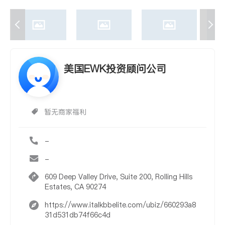
美国EWK投资顾问公司
暂无商家福利
-
-
609 Deep Valley Drive, Suite 200, Rolling Hills
Estates, CA 90274
https://www.italkbbelite.com/ubiz/660293a8
31d531db74f66c4d