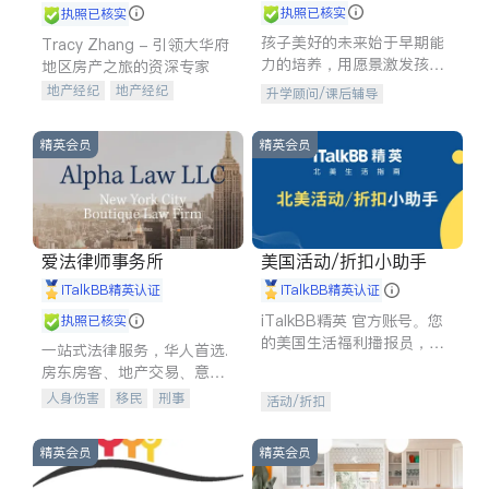
执照已核实
执照已核实
孩子美好的未来始于早期能
Tracy Zhang - 引领大华府
力的培养，用愿景激发孩子
地区房产之旅的资深专家
的学习潜力和动力。理念：
地产经纪
地产经纪
升学顾问/课后辅导
拥有成长型心态是成功的基
地产投资
商业地产
石。
商铺租售
开发商建商
精英会员
精英会员
爱法律师事务所
美国活动/折扣小助手
iTalkBB精英认证
iTalkBB精英认证
iTalkBB精英 官方账号。您
执照已核实
的美国生活福利播报员，精
一站式法律服务，华人首选.
选独家折扣、本地活动与专
房东房客、地产交易、意外
业讲座，第一时间享受您的
伤害、车祸重伤、商业诉
人身伤害
移民
刑事
活动/折扣
专属福利。
讼、商标注册、移民信托、
车祸理赔
民事
房地产
建筑合同、刑事案件全包办
信托/遗嘱
商业
商标注册
精英会员
精英会员
索赔
律师-其它
保释