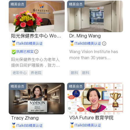
精英会员
精英会员
阳光保健养生中心 World
Dr. Ming Wang
shine
iTalkBB精英认证
iTalkBB精英认证
Wang Vision Institute has
执照已核实
more than 30 years
阳光保健养生中心为老年人
experience in
提供日间护理服务，致力于
通过持续的护理创新来有效
老年中心
养老院
眼科
眼科
提升老年人的生活质量。
精英会员
精英会员
VSA Future 教育学院
Tracy Zhang
iTalkBB精英认证
iTalkBB精英认证