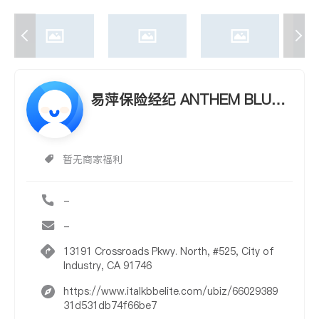
易萍保险经纪 ANTHEM BLUE
CROSS - PING YI
暂无商家福利
-
-
13191 Crossroads Pkwy. North, #525, City of
Industry, CA 91746
https://www.italkbbelite.com/ubiz/66029389
31d531db74f66be7