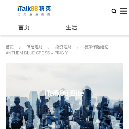
首页
生活
医生
律师
首页
保险理财
投资理财
易萍保险经纪
ANTHEM BLUE CROSS - PING YI
保险理财
房地产租售
建筑装修
教育
养老
非盈利组织