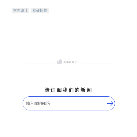
间
室内设计
瓷砖橱柜
卫浴洁具
地板建材
售前软装staging
室内装修
请订阅我们的新闻