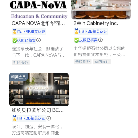
CAPA NOVA北维华裔家
2Win Cabinetry Inc.
长会
iTalkBB精英认证
iTalkBB精英认证
执照已核实
执照已核实
中华橱柜石材公司以实惠的
连接家长与社会，赋能孩子
价格提供实木橱柜，石英石
与下一代，CAPA NoVA与您
台面，多种优质不锈钢水
携手建设包容、公平、充满
瓷砖橱柜
室内设计
社区服务
槽、水龙头与抽油烟机。品
希望的社区。
建筑设计
卫浴洁具
质厨房，家的选择。
室内装修
精英会员
纽约贝拉奢华公司 BELL
A LUXE
iTalkBB精英认证
设计、制造、安装一体化，
打造高端定制家具和商业空