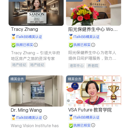
Tracy Zhang
阳光保健养生中心 World
shine
iTalkBB精英认证
iTalkBB精英认证
执照已核实
执照已核实
阳光保健养生中心为老年人
Tracy Zhang - 引领大华府
提供日间护理服务，致力于
地区房产之旅的资深专家
通过持续的护理创新来有效
地产经纪
地产经纪
老年中心
养老院
提升老年人的生活质量。
地产投资
商业地产
商铺租售
开发商建商
精英会员
精英会员
VSA Future 教育学院
Dr. Ming Wang
iTalkBB精英认证
iTalkBB精英认证
Wang Vision Institute has
执照已核实