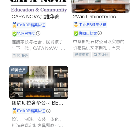
CAPA NOVA北维华裔家
2Win Cabinetry Inc.
长会
iTalkBB精英认证
iTalkBB精英认证
执照已核实
执照已核实
中华橱柜石材公司以实惠的
连接家长与社会，赋能孩子
价格提供实木橱柜，石英石
与下一代，CAPA NoVA与您
台面，多种优质不锈钢水
携手建设包容、公平、充满
瓷砖橱柜
室内设计
社区服务
槽、水龙头与抽油烟机。品
希望的社区。
建筑设计
卫浴洁具
质厨房，家的选择。
室内装修
精英会员
纽约贝拉奢华公司 BELL
A LUXE
iTalkBB精英认证
设计、制造、安装一体化，
打造高端定制家具和商业空
间