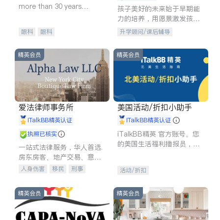
more than 30 years
孩子美好的未来始于早期能
experience in
力的培养，用愿景激发孩子
的学习潜力和动力。理念：
眼科
眼科
升学顾问/课后辅导
拥有成长型心态是成功的基
石。
精英会员
精英会员
爱法律师事务所
美国活动/折扣小助手
iTalkBB精英认证
iTalkBB精英认证
iTalkBB精英 官方账号。您
执照已核实
的美国生活福利播报员，精
一站式法律服务，华人首选.
选独家折扣、本地活动与专
房东房客、地产交易、意外
业讲座，第一时间享受您的
伤害、车祸重伤、商业诉
人身伤害
移民
刑事
活动/折扣
专属福利。
讼、商标注册、移民信托、
车祸理赔
民事
房地产
建筑合同、刑事案件全包办
信托/遗嘱
商业
商标注册
精英会员
精英会员
索赔
律师-其它
保释