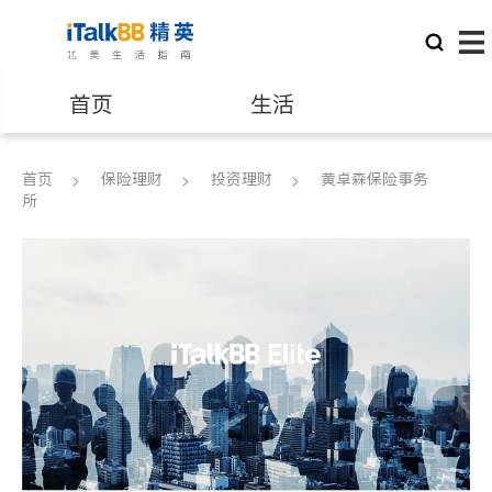
首页
生活
医生
律师
首页
保险理财
投资理财
黄卓森保险事务
所
保险理财
房地产租售
建筑装修
教育
养老
非盈利组织