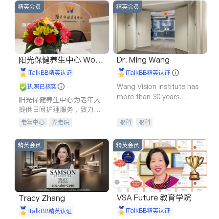
精英会员
精英会员
阳光保健养生中心 World
Dr. Ming Wang
shine
iTalkBB精英认证
iTalkBB精英认证
Wang Vision Institute has
执照已核实
more than 30 years
阳光保健养生中心为老年人
experience in
提供日间护理服务，致力于
通过持续的护理创新来有效
老年中心
养老院
眼科
眼科
提升老年人的生活质量。
精英会员
精英会员
VSA Future 教育学院
Tracy Zhang
iTalkBB精英认证
iTalkBB精英认证