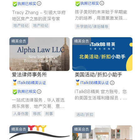
执照已核实
执照已核实
孩子美好的未来始于早期能
Tracy Zhang - 引领大华府
力的培养，用愿景激发孩子
地区房产之旅的资深专家
的学习潜力和动力。理念：
地产经纪
地产经纪
升学顾问/课后辅导
拥有成长型心态是成功的基
地产投资
商业地产
石。
商铺租售
开发商建商
精英会员
精英会员
爱法律师事务所
美国活动/折扣小助手
iTalkBB精英认证
iTalkBB精英认证
iTalkBB精英 官方账号。您
执照已核实
的美国生活福利播报员，精
一站式法律服务，华人首选.
选独家折扣、本地活动与专
房东房客、地产交易、意外
业讲座，第一时间享受您的
伤害、车祸重伤、商业诉
人身伤害
移民
刑事
活动/折扣
专属福利。
讼、商标注册、移民信托、
车祸理赔
民事
房地产
建筑合同、刑事案件全包办
信托/遗嘱
商业
商标注册
精英会员
精英会员
索赔
律师-其它
保释