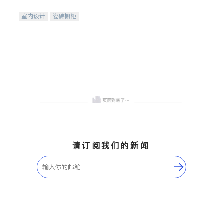
间
室内设计
瓷砖橱柜
卫浴洁具
地板建材
售前软装staging
室内装修
请订阅我们的新闻