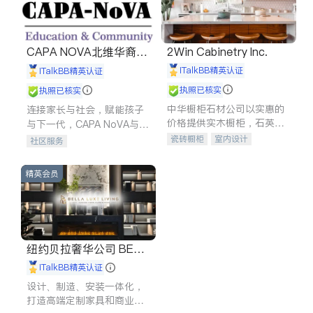
CAPA NOVA北维华裔家
2Win Cabinetry Inc.
长会
iTalkBB精英认证
iTalkBB精英认证
执照已核实
执照已核实
中华橱柜石材公司以实惠的
连接家长与社会，赋能孩子
价格提供实木橱柜，石英石
与下一代，CAPA NoVA与您
台面，多种优质不锈钢水
携手建设包容、公平、充满
瓷砖橱柜
室内设计
社区服务
槽、水龙头与抽油烟机。品
希望的社区。
建筑设计
卫浴洁具
质厨房，家的选择。
室内装修
精英会员
纽约贝拉奢华公司 BELL
A LUXE
iTalkBB精英认证
设计、制造、安装一体化，
打造高端定制家具和商业空