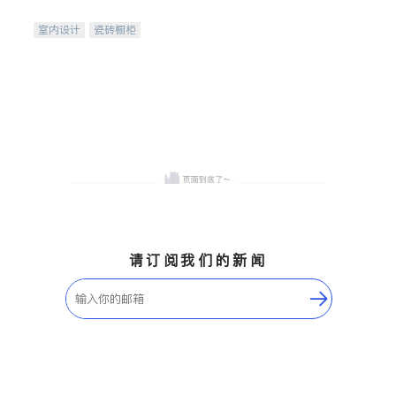
间
室内设计
瓷砖橱柜
卫浴洁具
地板建材
售前软装staging
室内装修
请订阅我们的新闻