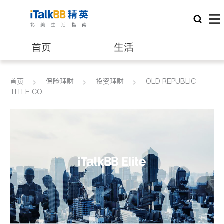
首页
生活
医生
律师
首页
保险理财
投资理财
OLD REPUBLIC
TITLE CO.
保险理财
房地产租售
建筑装修
教育
养老
非盈利组织