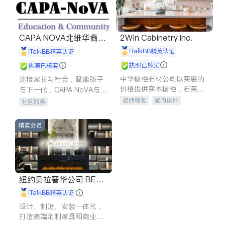
CAPA NOVA北维华裔家
2Win Cabinetry Inc.
长会
iTalkBB精英认证
iTalkBB精英认证
执照已核实
执照已核实
中华橱柜石材公司以实惠的
连接家长与社会，赋能孩子
价格提供实木橱柜，石英石
与下一代，CAPA NoVA与您
台面，多种优质不锈钢水
携手建设包容、公平、充满
瓷砖橱柜
室内设计
社区服务
槽、水龙头与抽油烟机。品
希望的社区。
建筑设计
卫浴洁具
质厨房，家的选择。
室内装修
精英会员
纽约贝拉奢华公司 BELL
A LUXE
iTalkBB精英认证
设计、制造、安装一体化，
打造高端定制家具和商业空