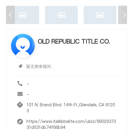
OLD REPUBLIC TITLE CO.
暂无商家福利
-
-
101 N. Brand Blvd. 14th Fl.,Glendale, CA 9120
3
https://www.italkbbelite.com/ubiz/66029373
31d531db74f66b94