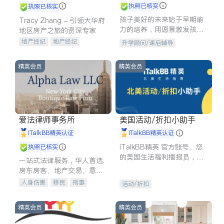
执照已核实
执照已核实
孩子美好的未来始于早期能
Tracy Zhang - 引领大华府
力的培养，用愿景激发孩子
地区房产之旅的资深专家
的学习潜力和动力。理念：
地产经纪
地产经纪
升学顾问/课后辅导
拥有成长型心态是成功的基
地产投资
商业地产
石。
商铺租售
开发商建商
精英会员
精英会员
爱法律师事务所
美国活动/折扣小助手
iTalkBB精英认证
iTalkBB精英认证
iTalkBB精英 官方账号。您
执照已核实
的美国生活福利播报员，精
一站式法律服务，华人首选.
选独家折扣、本地活动与专
房东房客、地产交易、意外
业讲座，第一时间享受您的
伤害、车祸重伤、商业诉
人身伤害
移民
刑事
活动/折扣
专属福利。
讼、商标注册、移民信托、
车祸理赔
民事
房地产
建筑合同、刑事案件全包办
信托/遗嘱
商业
商标注册
精英会员
精英会员
索赔
律师-其它
保释