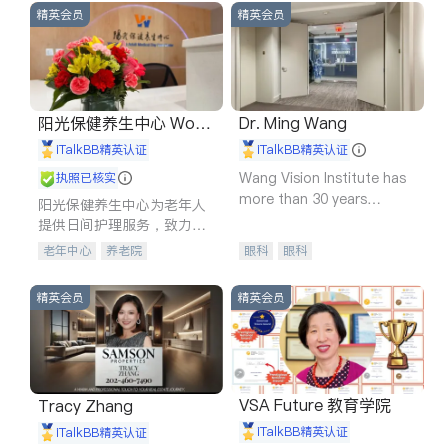
精英会员
精英会员
阳光保健养生中心 World
Dr. Ming Wang
shine
iTalkBB精英认证
iTalkBB精英认证
Wang Vision Institute has
执照已核实
more than 30 years
阳光保健养生中心为老年人
experience in
提供日间护理服务，致力于
通过持续的护理创新来有效
老年中心
养老院
眼科
眼科
提升老年人的生活质量。
精英会员
精英会员
VSA Future 教育学院
Tracy Zhang
iTalkBB精英认证
iTalkBB精英认证