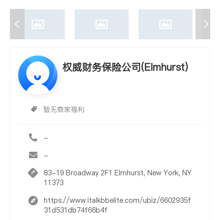
权威财务保险公司(Elmhurst)
暂无商家福利
-
-
83-19 Broadway 2F1 Elmhurst, New York, NY
11373
https://www.italkbbelite.com/ubiz/6602935f
31d531db74f66b4f