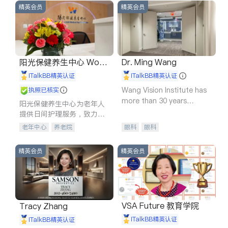
精英会员
精英会员
阳光保健养生中心 World
Dr. Ming Wang
shine
iTalkBB精英认证
iTalkBB精英认证
Wang Vision Institute has
执照已核实
more than 30 years
阳光保健养生中心为老年人
experience in
提供日间护理服务，致力于
通过持续的护理创新来有效
老年中心
养老院
眼科
眼科
提升老年人的生活质量。
精英会员
精英会员
VSA Future 教育学院
Tracy Zhang
iTalkBB精英认证
iTalkBB精英认证