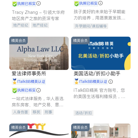
执照已核实
执照已核实
孩子美好的未来始于早期能
Tracy Zhang - 引领大华府
力的培养，用愿景激发孩子
地区房产之旅的资深专家
的学习潜力和动力。理念：
地产经纪
地产经纪
升学顾问/课后辅导
拥有成长型心态是成功的基
地产投资
商业地产
石。
商铺租售
开发商建商
精英会员
精英会员
爱法律师事务所
美国活动/折扣小助手
iTalkBB精英认证
iTalkBB精英认证
iTalkBB精英 官方账号。您
执照已核实
的美国生活福利播报员，精
一站式法律服务，华人首选.
选独家折扣、本地活动与专
房东房客、地产交易、意外
业讲座，第一时间享受您的
伤害、车祸重伤、商业诉
人身伤害
移民
刑事
活动/折扣
专属福利。
讼、商标注册、移民信托、
车祸理赔
民事
房地产
建筑合同、刑事案件全包办
信托/遗嘱
商业
商标注册
精英会员
精英会员
索赔
律师-其它
保释