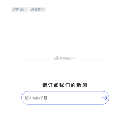
间
室内设计
瓷砖橱柜
卫浴洁具
地板建材
售前软装staging
室内装修
请订阅我们的新闻