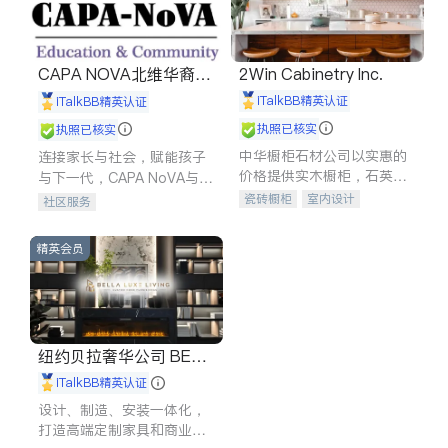
CAPA NOVA北维华裔家
2Win Cabinetry Inc.
长会
iTalkBB精英认证
iTalkBB精英认证
执照已核实
执照已核实
中华橱柜石材公司以实惠的
连接家长与社会，赋能孩子
价格提供实木橱柜，石英石
与下一代，CAPA NoVA与您
台面，多种优质不锈钢水
携手建设包容、公平、充满
瓷砖橱柜
室内设计
社区服务
槽、水龙头与抽油烟机。品
希望的社区。
建筑设计
卫浴洁具
质厨房，家的选择。
室内装修
精英会员
纽约贝拉奢华公司 BELL
A LUXE
iTalkBB精英认证
设计、制造、安装一体化，
打造高端定制家具和商业空