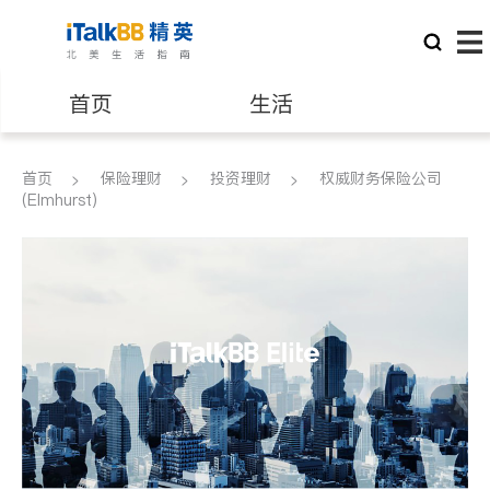
首页
生活
医生
律师
首页
保险理财
投资理财
权威财务保险公司
(Elmhurst)
保险理财
房地产租售
建筑装修
教育
养老
非盈利组织