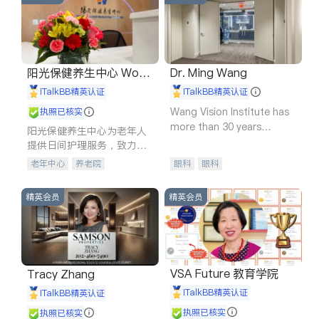
阳光保健养生中心 World
Dr. Ming Wang
shine
iTalkBB精英认证
iTalkBB精英认证
Wang Vision Institute has
执照已核实
more than 30 years
阳光保健养生中心为老年人
experience in
提供日间护理服务，致力于
通过持续的护理创新来有效
老年中心
养老院
眼科
眼科
提升老年人的生活质量。
精英会员
精英会员
VSA Future 教育学院
Tracy Zhang
iTalkBB精英认证
iTalkBB精英认证
执照已核实
执照已核实