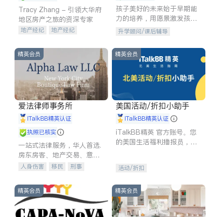
孩子美好的未来始于早期能
Tracy Zhang - 引领大华府
力的培养，用愿景激发孩子
地区房产之旅的资深专家
的学习潜力和动力。理念：
地产经纪
地产经纪
升学顾问/课后辅导
拥有成长型心态是成功的基
地产投资
商业地产
石。
商铺租售
开发商建商
精英会员
精英会员
爱法律师事务所
美国活动/折扣小助手
iTalkBB精英认证
iTalkBB精英认证
iTalkBB精英 官方账号。您
执照已核实
的美国生活福利播报员，精
一站式法律服务，华人首选.
选独家折扣、本地活动与专
房东房客、地产交易、意外
业讲座，第一时间享受您的
伤害、车祸重伤、商业诉
人身伤害
移民
刑事
活动/折扣
专属福利。
讼、商标注册、移民信托、
车祸理赔
民事
房地产
建筑合同、刑事案件全包办
信托/遗嘱
商业
商标注册
精英会员
精英会员
索赔
律师-其它
保释