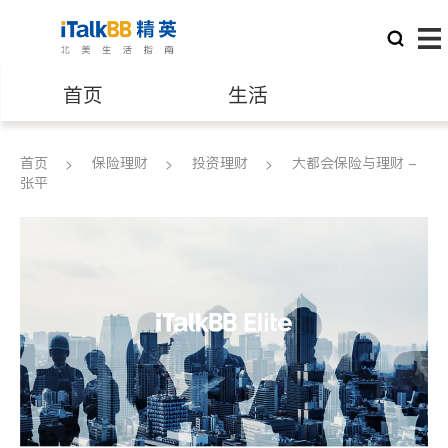
首页
生活
医生
律师
首页
保险理财
投资理财
大都会保险与理财 -
张平
保险理财
房地产租售
建筑装修
教育
养老
非盈利组织