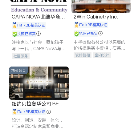
CAPA NOVA北维华裔家
2Win Cabinetry Inc.
长会
iTalkBB精英认证
iTalkBB精英认证
执照已核实
执照已核实
中华橱柜石材公司以实惠的
连接家长与社会，赋能孩子
价格提供实木橱柜，石英石
与下一代，CAPA NoVA与您
台面，多种优质不锈钢水
携手建设包容、公平、充满
瓷砖橱柜
室内设计
社区服务
槽、水龙头与抽油烟机。品
希望的社区。
建筑设计
卫浴洁具
质厨房，家的选择。
室内装修
精英会员
纽约贝拉奢华公司 BELL
A LUXE
iTalkBB精英认证
设计、制造、安装一体化，
打造高端定制家具和商业空
间