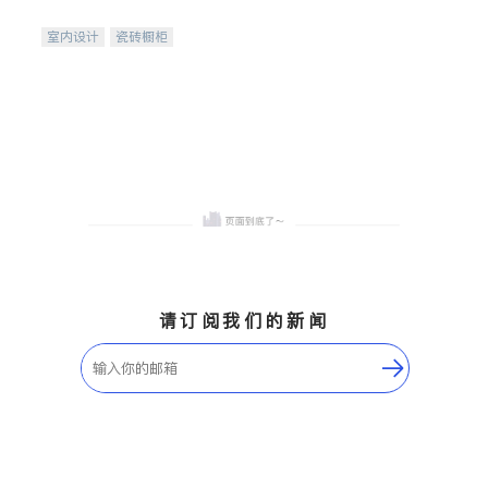
间
室内设计
瓷砖橱柜
卫浴洁具
地板建材
售前软装staging
室内装修
请订阅我们的新闻