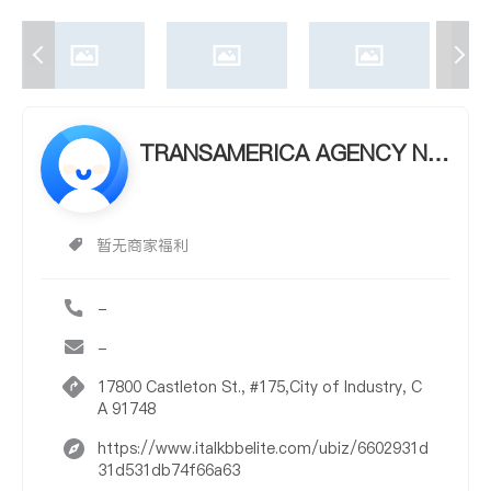
TRANSAMERICA AGENCY NE
TWORK
暂无商家福利
-
-
17800 Castleton St., #175,City of Industry, C
A 91748
https://www.italkbbelite.com/ubiz/6602931d
31d531db74f66a63