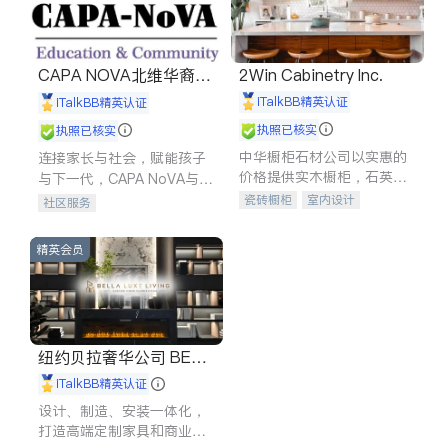
CAPA NOVA北维华裔家
2Win Cabinetry Inc.
长会
iTalkBB精英认证
iTalkBB精英认证
执照已核实
执照已核实
中华橱柜石材公司以实惠的
连接家长与社会，赋能孩子
价格提供实木橱柜，石英石
与下一代，CAPA NoVA与您
台面，多种优质不锈钢水
携手建设包容、公平、充满
瓷砖橱柜
室内设计
社区服务
槽、水龙头与抽油烟机。品
希望的社区。
建筑设计
卫浴洁具
质厨房，家的选择。
室内装修
精英会员
纽约贝拉奢华公司 BELL
A LUXE
iTalkBB精英认证
设计、制造、安装一体化，
打造高端定制家具和商业空