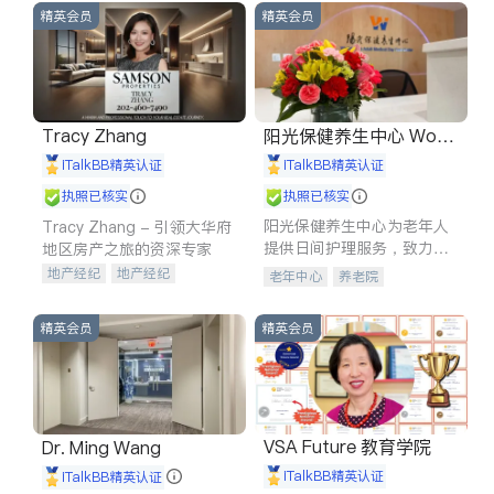
精英会员
精英会员
Tracy Zhang
阳光保健养生中心 World
shine
iTalkBB精英认证
iTalkBB精英认证
执照已核实
执照已核实
阳光保健养生中心为老年人
Tracy Zhang - 引领大华府
提供日间护理服务，致力于
地区房产之旅的资深专家
通过持续的护理创新来有效
地产经纪
地产经纪
老年中心
养老院
提升老年人的生活质量。
地产投资
商业地产
商铺租售
开发商建商
精英会员
精英会员
VSA Future 教育学院
Dr. Ming Wang
iTalkBB精英认证
iTalkBB精英认证