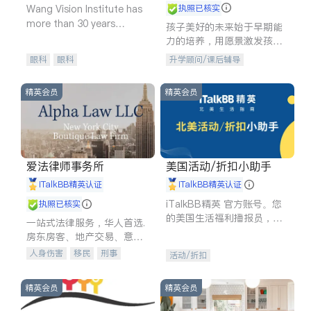
Wang Vision Institute has
执照已核实
more than 30 years
孩子美好的未来始于早期能
experience in
力的培养，用愿景激发孩子
的学习潜力和动力。理念：
眼科
眼科
升学顾问/课后辅导
拥有成长型心态是成功的基
石。
精英会员
精英会员
爱法律师事务所
美国活动/折扣小助手
iTalkBB精英认证
iTalkBB精英认证
iTalkBB精英 官方账号。您
执照已核实
的美国生活福利播报员，精
一站式法律服务，华人首选.
选独家折扣、本地活动与专
房东房客、地产交易、意外
业讲座，第一时间享受您的
伤害、车祸重伤、商业诉
人身伤害
移民
刑事
活动/折扣
专属福利。
讼、商标注册、移民信托、
车祸理赔
民事
房地产
建筑合同、刑事案件全包办
信托/遗嘱
商业
商标注册
精英会员
精英会员
索赔
律师-其它
保释