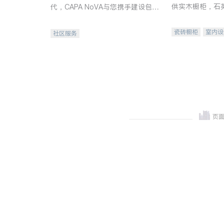
供实木橱柜，石
代，CAPA NoVA与您携手建设包
质不锈钢水槽、
容、公平、充满希望的社区。
机。品质厨房，
瓷砖橱柜
室内设
社区服务
卫浴洁具
室内