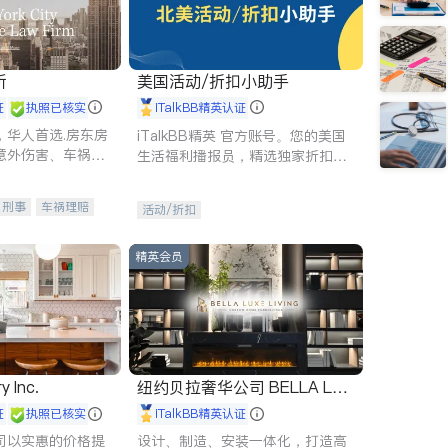
所
美国活动/折扣小助手
证
执照已核实
iTalkBB精英认证
，华人首选.房东房
iTalkBB精英 官方账号。您的美国
意外伤害、车祸重
生活福利播报员，精选独家折扣、
商标注册、移民信
本地活动与专业讲座，第一时间享
刑事案件全包办
受您的专属福利。
刑事
车祸理赔
活动/折扣
信托/遗嘱
商业
律师-其它
保释
精英会员
y Inc.
纽约贝拉奢华公司 BELLA LUX
E
证
执照已核实
iTalkBB精英认证
司以实惠的价格提
设计、制造、安装一体化，打造高