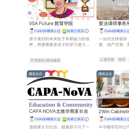
VSA Future 教育学院
爱法律师事务
iTalkBB精英认证
执照已核实
iTalkBB精英认
孩子美好的未来始于早期能力的培
一站式法律服务
养，用愿景激发孩子的学习潜力和
客、地产交易、
动力。理念：拥有成长型心态是成
伤、商业诉讼、
功的基石。
托、建筑合同、
人身伤害
移民
升学顾问/课后辅导
民事
房地产
商标注册
索赔
精英会员
精英会员
CAPA NOVA北维华裔家长会
2Win Cabinetr
iTalkBB精英认证
执照已核实
iTalkBB精英认
连接家长与社会，赋能孩子与下一
中华橱柜石材公