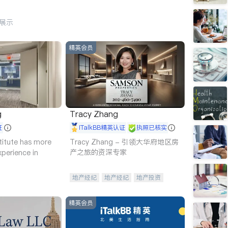
行展示
精英会员
g
Tracy Zhang
证
iTalkBB精英认证
执照已核实
titute has more
Tracy Zhang - 引领大华府地区房
产之旅的资深专家
xperience in
地产经纪
地产经纪
地产投资
商业地产
商铺租售
开发商建商
精英会员