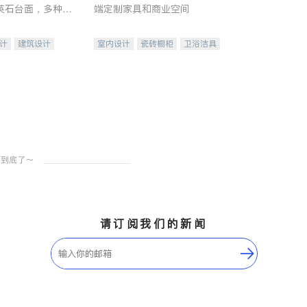
英石台面，多种优
端定制家具和商业空间
水龙头与抽油烟
家的选择。
计
建筑设计
室内设计
瓷砖橱柜
卫浴洁具
装修
地板建材
售前软装staging
室内装修
请订阅我们的新闻