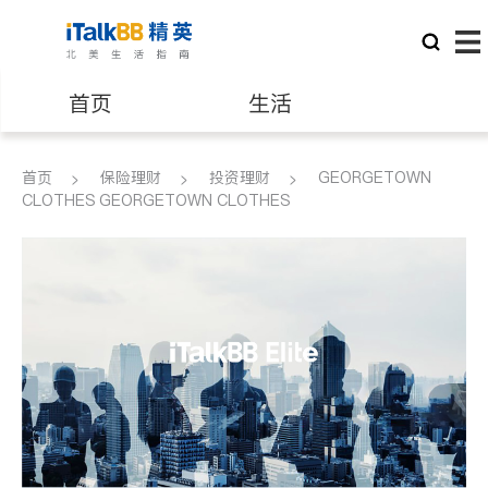
首页
生活
医生
律师
首页
保险理财
投资理财
GEORGETOWN
CLOTHES GEORGETOWN CLOTHES
保险理财
房地产租售
建筑装修
教育
养老
非盈利组织