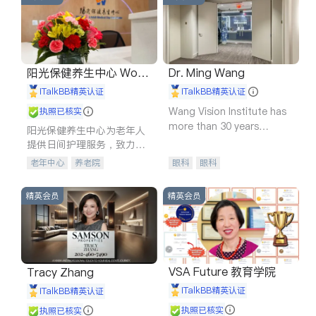
阳光保健养生中心 World
Dr. Ming Wang
shine
iTalkBB精英认证
iTalkBB精英认证
Wang Vision Institute has
执照已核实
more than 30 years
阳光保健养生中心为老年人
experience in
提供日间护理服务，致力于
通过持续的护理创新来有效
老年中心
养老院
眼科
眼科
提升老年人的生活质量。
精英会员
精英会员
VSA Future 教育学院
Tracy Zhang
iTalkBB精英认证
iTalkBB精英认证
执照已核实
执照已核实