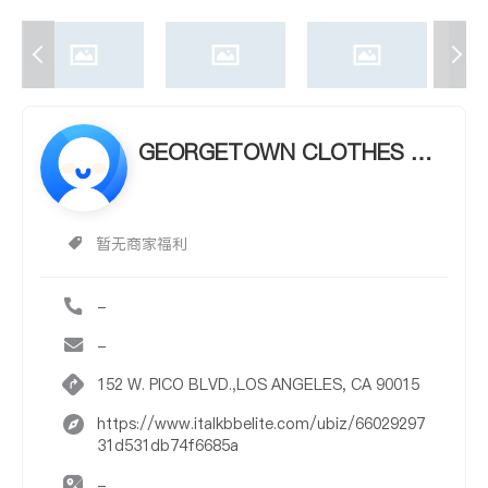
GEORGETOWN CLOTHES GE
ORGETOWN CLOTHES
暂无商家福利
-
-
152 W. PICO BLVD.,LOS ANGELES, CA 90015
https://www.italkbbelite.com/ubiz/66029297
31d531db74f6685a
-