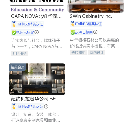
CAPA NOVA北维华裔家
2Win Cabinetry Inc.
长会
iTalkBB精英认证
iTalkBB精英认证
执照已核实
执照已核实
中华橱柜石材公司以实惠的
连接家长与社会，赋能孩子
价格提供实木橱柜，石英石
与下一代，CAPA NoVA与您
台面，多种优质不锈钢水
携手建设包容、公平、充满
瓷砖橱柜
室内设计
社区服务
槽、水龙头与抽油烟机。品
希望的社区。
建筑设计
卫浴洁具
质厨房，家的选择。
室内装修
精英会员
纽约贝拉奢华公司 BELL
A LUXE
iTalkBB精英认证
设计、制造、安装一体化，
打造高端定制家具和商业空
间