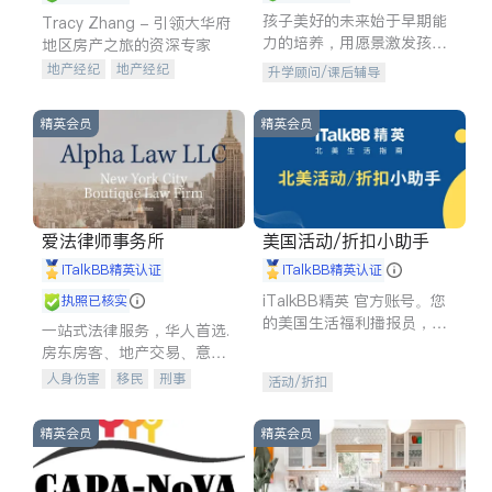
孩子美好的未来始于早期能
Tracy Zhang - 引领大华府
力的培养，用愿景激发孩子
地区房产之旅的资深专家
的学习潜力和动力。理念：
地产经纪
地产经纪
升学顾问/课后辅导
拥有成长型心态是成功的基
地产投资
商业地产
石。
商铺租售
开发商建商
精英会员
精英会员
爱法律师事务所
美国活动/折扣小助手
iTalkBB精英认证
iTalkBB精英认证
iTalkBB精英 官方账号。您
执照已核实
的美国生活福利播报员，精
一站式法律服务，华人首选.
选独家折扣、本地活动与专
房东房客、地产交易、意外
业讲座，第一时间享受您的
伤害、车祸重伤、商业诉
人身伤害
移民
刑事
活动/折扣
专属福利。
讼、商标注册、移民信托、
车祸理赔
民事
房地产
建筑合同、刑事案件全包办
信托/遗嘱
商业
商标注册
精英会员
精英会员
索赔
律师-其它
保释