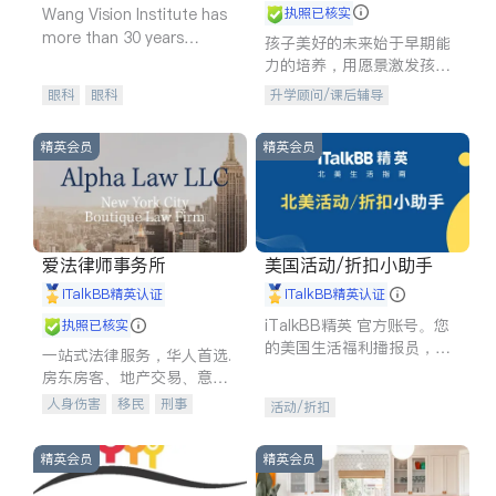
Wang Vision Institute has
执照已核实
more than 30 years
孩子美好的未来始于早期能
experience in
力的培养，用愿景激发孩子
的学习潜力和动力。理念：
眼科
眼科
升学顾问/课后辅导
拥有成长型心态是成功的基
石。
精英会员
精英会员
爱法律师事务所
美国活动/折扣小助手
iTalkBB精英认证
iTalkBB精英认证
iTalkBB精英 官方账号。您
执照已核实
的美国生活福利播报员，精
一站式法律服务，华人首选.
选独家折扣、本地活动与专
房东房客、地产交易、意外
业讲座，第一时间享受您的
伤害、车祸重伤、商业诉
人身伤害
移民
刑事
活动/折扣
专属福利。
讼、商标注册、移民信托、
车祸理赔
民事
房地产
建筑合同、刑事案件全包办
信托/遗嘱
商业
商标注册
精英会员
精英会员
索赔
律师-其它
保释