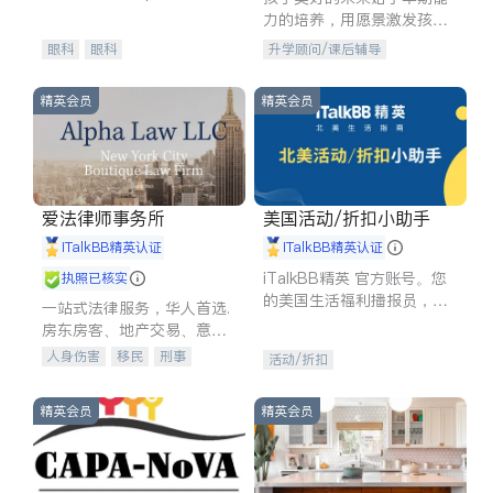
experience in
力的培养，用愿景激发孩子
的学习潜力和动力。理念：
眼科
眼科
升学顾问/课后辅导
拥有成长型心态是成功的基
石。
精英会员
精英会员
爱法律师事务所
美国活动/折扣小助手
iTalkBB精英认证
iTalkBB精英认证
iTalkBB精英 官方账号。您
执照已核实
的美国生活福利播报员，精
一站式法律服务，华人首选.
选独家折扣、本地活动与专
房东房客、地产交易、意外
业讲座，第一时间享受您的
伤害、车祸重伤、商业诉
人身伤害
移民
刑事
活动/折扣
专属福利。
讼、商标注册、移民信托、
车祸理赔
民事
房地产
建筑合同、刑事案件全包办
信托/遗嘱
商业
商标注册
精英会员
精英会员
索赔
律师-其它
保释