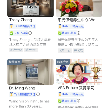
Tracy Zhang
阳光保健养生中心 World
shine
iTalkBB精英认证
iTalkBB精英认证
执照已核实
执照已核实
阳光保健养生中心为老年人
Tracy Zhang - 引领大华府
提供日间护理服务，致力于
地区房产之旅的资深专家
通过持续的护理创新来有效
地产经纪
地产经纪
老年中心
养老院
提升老年人的生活质量。
地产投资
商业地产
商铺租售
开发商建商
精英会员
精英会员
VSA Future 教育学院
Dr. Ming Wang
iTalkBB精英认证
iTalkBB精英认证
Wang Vision Institute has
执照已核实
more than 30 years
孩子美好的未来始于早期能