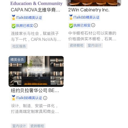
CAPA NOVA北维华裔家
2Win Cabinetry Inc.
长会
iTalkBB精英认证
iTalkBB精英认证
执照已核实
执照已核实
中华橱柜石材公司以实惠的
连接家长与社会，赋能孩子
价格提供实木橱柜，石英石
与下一代，CAPA NoVA与您
台面，多种优质不锈钢水
携手建设包容、公平、充满
瓷砖橱柜
室内设计
社区服务
槽、水龙头与抽油烟机。品
希望的社区。
建筑设计
卫浴洁具
质厨房，家的选择。
室内装修
精英会员
纽约贝拉奢华公司 BELL
A LUXE
iTalkBB精英认证
设计、制造、安装一体化，
打造高端定制家具和商业空
间
室内设计
瓷砖橱柜