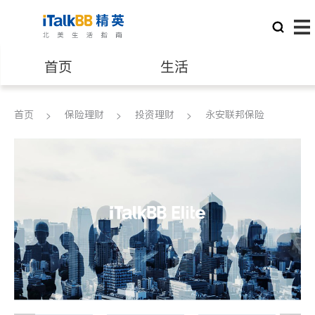
首页
生活
医生
律师
首页
保险理财
投资理财
永安联邦保险
保险理财
房地产租售
建筑装修
教育
养老
非盈利组织