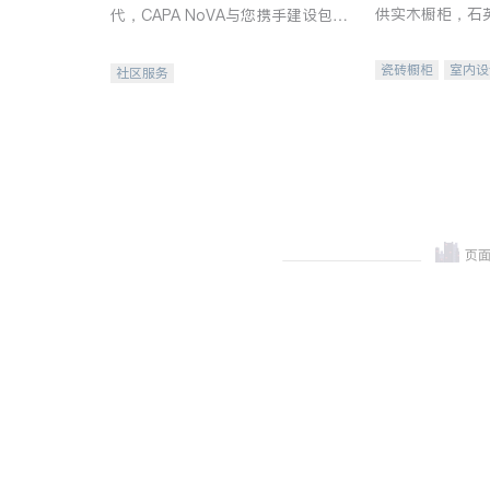
供实木橱柜，石
代，CAPA NoVA与您携手建设包
质不锈钢水槽、
容、公平、充满希望的社区。
机。品质厨房，
瓷砖橱柜
室内设
社区服务
卫浴洁具
室内