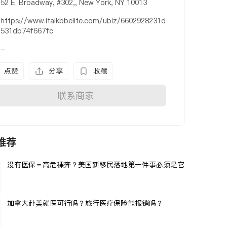
52 E. Broadway, #302,, New York, NY 10013
https://www.italkbbelite.com/ubiz/6602928231d
531db74f667fc
-
点赞
分享
收藏
联系商家
推荐
没有医保＝高危裸奔？美国新移民落地第一件事必须是它
加拿大赴美就医可行吗？旅行医疗保险能报销吗？