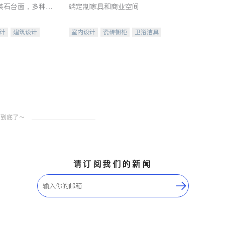
英石台面，多种优
端定制家具和商业空间
水龙头与抽油烟
家的选择。
计
建筑设计
室内设计
瓷砖橱柜
卫浴洁具
装修
地板建材
售前软装staging
室内装修
请订阅我们的新闻