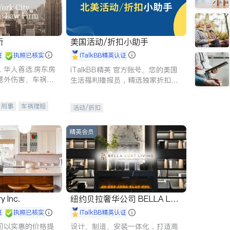
所
美国活动/折扣小助手
证
执照已核实
iTalkBB精英认证
，华人首选.房东房
iTalkBB精英 官方账号。您的美国
意外伤害、车祸重
生活福利播报员，精选独家折扣、
商标注册、移民信
本地活动与专业讲座，第一时间享
刑事案件全包办
受您的专属福利。
刑事
车祸理赔
活动/折扣
信托/遗嘱
商业
律师-其它
保释
精英会员
y Inc.
纽约贝拉奢华公司 BELLA LUX
E
证
执照已核实
iTalkBB精英认证
司以实惠的价格提
设计、制造、安装一体化，打造高