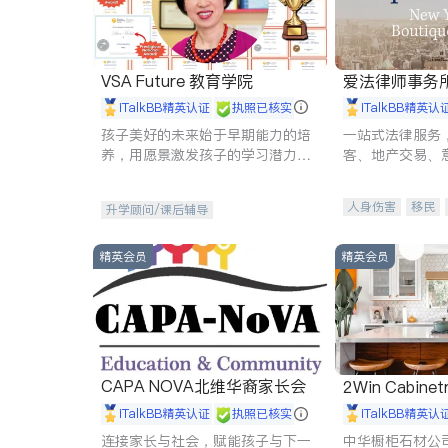
VSA Future 教育学院
爱法律师事务
iTalkBB精英认证
执照已核实
iTalkBB精英认
孩子美好的未来始于早期能力的培
一站式法律服务
养，用愿景激发孩子的学习潜力和
客、地产交易、
动力。理念：拥有成长型心态是成
伤、商业诉讼、
功的基石。
托、建筑合同、
人身伤害
移民
升学顾问/课后辅导
民事
房地产
商标注册
索赔
精英会员
精英会员
CAPA NOVA北维华裔家长会
2Win Cabinetr
iTalkBB精英认证
执照已核实
iTalkBB精英认
连接家长与社会，赋能孩子与下一
中华橱柜石材公