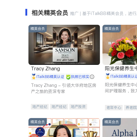
相关精英会员
推广 | 基于iTalkBB精英会员，进
精英会员
精英会员
阳光保健养生中心 
Tracy Zhang
iTalkBB精英认
iTalkBB精英认证
执照已核实
阳光保健养生中
Tracy Zhang - 引领大华府地区房
间护理服务，致
产之旅的资深专家
理创新来有效提
量。
地产经纪
地产经纪
地产投资
老年中心
养老院
商业地产
商铺租售
开发商建商
精英会员
精英会员