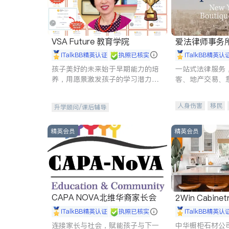
VSA Future 教育学院
爱法律师事务
iTalkBB精英认证
执照已核实
iTalkBB精英认
孩子美好的未来始于早期能力的培
一站式法律服务
养，用愿景激发孩子的学习潜力和
客、地产交易、
动力。理念：拥有成长型心态是成
伤、商业诉讼、
功的基石。
托、建筑合同、
人身伤害
移民
升学顾问/课后辅导
民事
房地产
商标注册
索赔
精英会员
精英会员
CAPA NOVA北维华裔家长会
2Win Cabinetr
iTalkBB精英认证
执照已核实
iTalkBB精英认
连接家长与社会，赋能孩子与下一
中华橱柜石材公