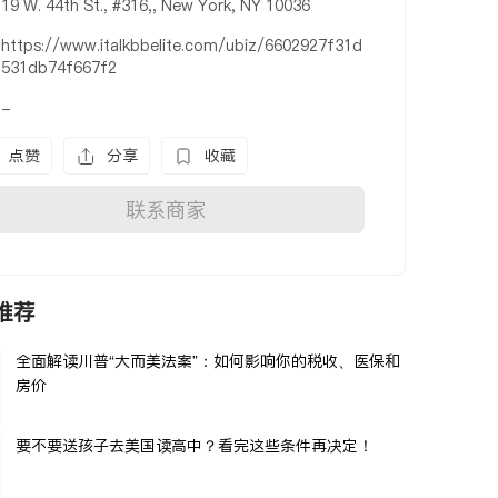
19 W. 44th St., #316,, New York, NY 10036
https://www.italkbbelite.com/ubiz/6602927f31d
531db74f667f2
-
点赞
分享
收藏
联系商家
推荐
全面解读川普“大而美法案”：如何影响你的税收、医保和
房价
要不要送孩子去美国读高中？看完这些条件再决定！