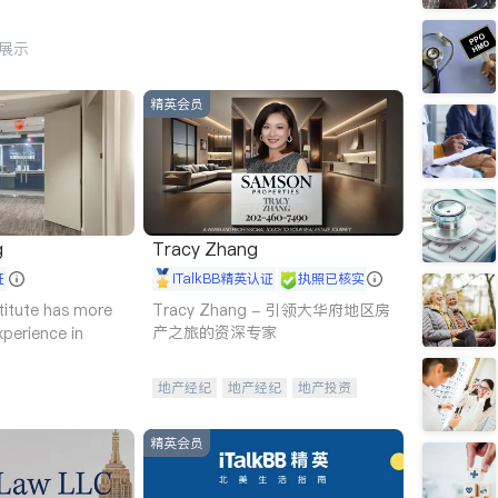
行展示
精英会员
g
Tracy Zhang
证
iTalkBB精英认证
执照已核实
titute has more
Tracy Zhang - 引领大华府地区房
产之旅的资深专家
xperience in
地产经纪
地产经纪
地产投资
商业地产
商铺租售
开发商建商
精英会员