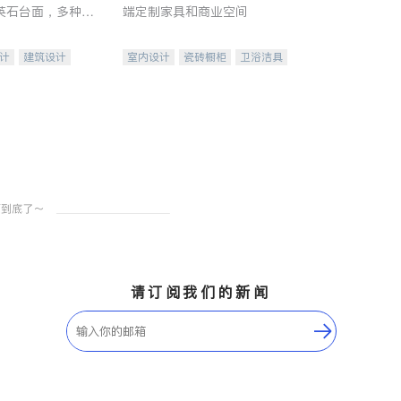
英石台面，多种优
端定制家具和商业空间
水龙头与抽油烟
家的选择。
计
建筑设计
室内设计
瓷砖橱柜
卫浴洁具
装修
地板建材
售前软装staging
室内装修
请订阅我们的新闻