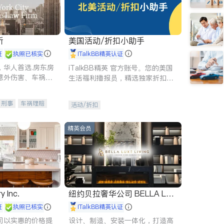
所
美国活动/折扣小助手
证
执照已核实
iTalkBB精英认证
，华人首选.房东房
iTalkBB精英 官方账号。您的美国
意外伤害、车祸重
生活福利播报员，精选独家折扣、
商标注册、移民信
本地活动与专业讲座，第一时间享
刑事案件全包办
受您的专属福利。
刑事
车祸理赔
活动/折扣
信托/遗嘱
商业
律师-其它
保释
精英会员
y Inc.
纽约贝拉奢华公司 BELLA LUX
E
证
执照已核实
iTalkBB精英认证
司以实惠的价格提
设计、制造、安装一体化，打造高