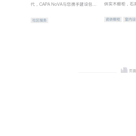
供实木橱柜，石
代，CAPA NoVA与您携手建设包
质不锈钢水槽、
容、公平、充满希望的社区。
机。品质厨房，
瓷砖橱柜
室内设
社区服务
卫浴洁具
室内