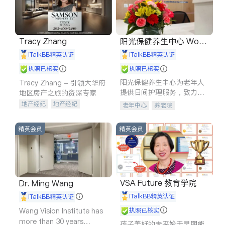
Tracy Zhang
阳光保健养生中心 World
shine
iTalkBB精英认证
iTalkBB精英认证
执照已核实
执照已核实
阳光保健养生中心为老年人
Tracy Zhang - 引领大华府
提供日间护理服务，致力于
地区房产之旅的资深专家
通过持续的护理创新来有效
地产经纪
地产经纪
老年中心
养老院
提升老年人的生活质量。
地产投资
商业地产
商铺租售
开发商建商
精英会员
精英会员
VSA Future 教育学院
Dr. Ming Wang
iTalkBB精英认证
iTalkBB精英认证
Wang Vision Institute has
执照已核实
more than 30 years
孩子美好的未来始于早期能