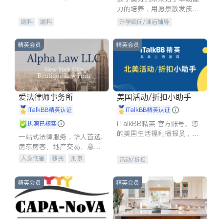
experience in
力的培养，用愿景激发孩子
的学习潜力和动力。理念：
眼科
眼科
升学顾问/课后辅导
拥有成长型心态是成功的基
石。
精英会员
精英会员
爱法律师事务所
美国活动/折扣小助手
iTalkBB精英认证
iTalkBB精英认证
iTalkBB精英 官方账号。您
执照已核实
的美国生活福利播报员，精
一站式法律服务，华人首选.
选独家折扣、本地活动与专
房东房客、地产交易、意外
业讲座，第一时间享受您的
伤害、车祸重伤、商业诉
人身伤害
移民
刑事
活动/折扣
专属福利。
讼、商标注册、移民信托、
车祸理赔
民事
房地产
建筑合同、刑事案件全包办
信托/遗嘱
商业
商标注册
精英会员
精英会员
索赔
律师-其它
保释