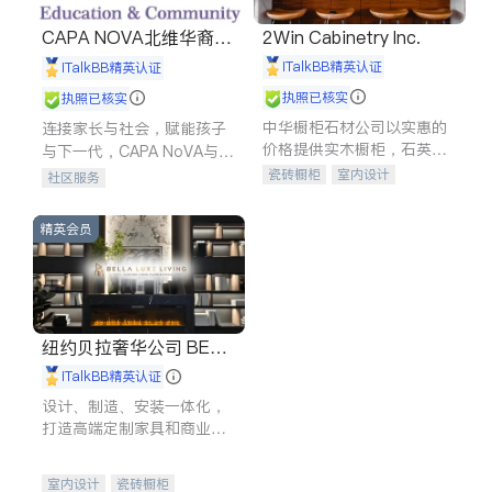
CAPA NOVA北维华裔家
2Win Cabinetry Inc.
长会
iTalkBB精英认证
iTalkBB精英认证
执照已核实
执照已核实
中华橱柜石材公司以实惠的
连接家长与社会，赋能孩子
价格提供实木橱柜，石英石
与下一代，CAPA NoVA与您
台面，多种优质不锈钢水
携手建设包容、公平、充满
瓷砖橱柜
室内设计
社区服务
槽、水龙头与抽油烟机。品
希望的社区。
建筑设计
卫浴洁具
质厨房，家的选择。
室内装修
精英会员
纽约贝拉奢华公司 BELL
A LUXE
iTalkBB精英认证
设计、制造、安装一体化，
打造高端定制家具和商业空
间
室内设计
瓷砖橱柜