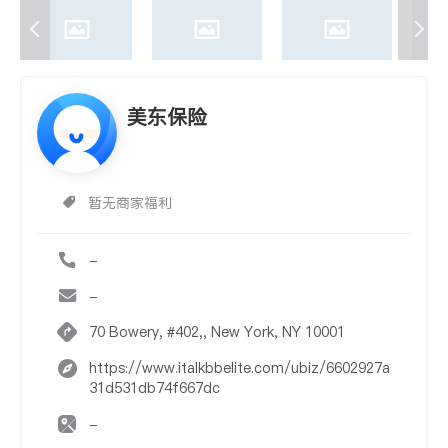
美东保险
暂无商家福利
-
-
70 Bowery, #402,, New York, NY 10001
https://www.italkbbelite.com/ubiz/6602927a
31d531db74f667dc
-