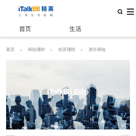
首页
生活
医生
律师
首页
保险理财
投资理财
美东保险
保险理财
房地产租售
建筑装修
教育
养老
非盈利组织