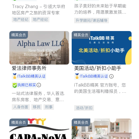
孩子美好的未来始于早期能
Tracy Zhang - 引领大华府
力的培养，用愿景激发孩子
地区房产之旅的资深专家
的学习潜力和动力。理念：
地产经纪
地产经纪
升学顾问/课后辅导
拥有成长型心态是成功的基
地产投资
商业地产
石。
商铺租售
开发商建商
精英会员
精英会员
爱法律师事务所
美国活动/折扣小助手
iTalkBB精英认证
iTalkBB精英认证
iTalkBB精英 官方账号。您
执照已核实
的美国生活福利播报员，精
一站式法律服务，华人首选.
选独家折扣、本地活动与专
房东房客、地产交易、意外
业讲座，第一时间享受您的
伤害、车祸重伤、商业诉
人身伤害
移民
刑事
活动/折扣
专属福利。
讼、商标注册、移民信托、
车祸理赔
民事
房地产
建筑合同、刑事案件全包办
信托/遗嘱
商业
商标注册
精英会员
精英会员
索赔
律师-其它
保释