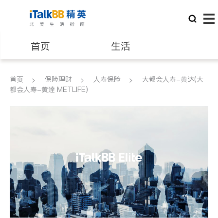
首页
生活
医生
律师
首页
保险理财
人寿保险
大都会人寿-黄达(大
都会人寿-黄逹 METLIFE)
保险理财
房地产租售
建筑装修
教育
养老
非盈利组织