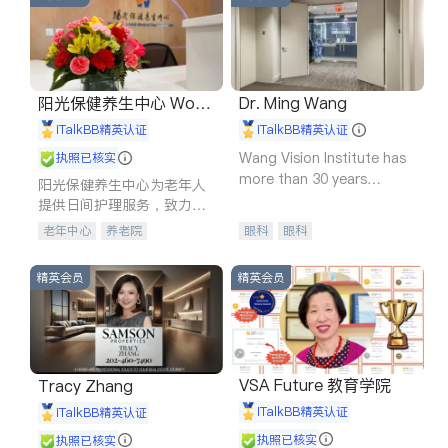
阳光保健养生中心 World
Dr. Ming Wang
shine
iTalkBB精英认证
iTalkBB精英认证
Wang Vision Institute has
执照已核实
more than 30 years
阳光保健养生中心为老年人
experience in
提供日间护理服务，致力于
通过持续的护理创新来有效
老年中心
养老院
眼科
眼科
提升老年人的生活质量。
精英会员
精英会员
VSA Future 教育学院
Tracy Zhang
iTalkBB精英认证
iTalkBB精英认证
执照已核实
执照已核实