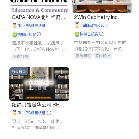
CAPA NOVA北维华裔家
2Win Cabinetry Inc.
长会
iTalkBB精英认证
iTalkBB精英认证
执照已核实
执照已核实
中华橱柜石材公司以实惠的
连接家长与社会，赋能孩子
价格提供实木橱柜，石英石
与下一代，CAPA NoVA与您
台面，多种优质不锈钢水
携手建设包容、公平、充满
瓷砖橱柜
室内设计
社区服务
槽、水龙头与抽油烟机。品
希望的社区。
建筑设计
卫浴洁具
质厨房，家的选择。
室内装修
精英会员
纽约贝拉奢华公司 BELL
A LUXE
iTalkBB精英认证
设计、制造、安装一体化，
打造高端定制家具和商业空
间